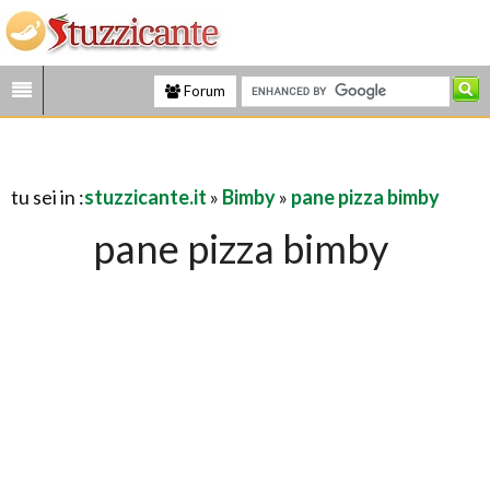
Forum
tu sei in :
stuzzicante.it
»
Bimby
»
pane pizza bimby
pane pizza bimby