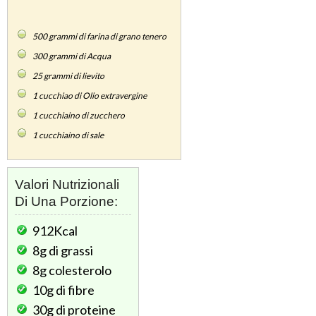
500
grammi di farina di grano tenero
300
grammi di Acqua
25
grammi di lievito
1
cucchiao di Olio extravergine
1
cucchiaino di zucchero
1
cucchiaino di sale
Valori Nutrizionali
Di Una Porzione:
912Kcal
8g
di grassi
8g
colesterolo
10g
di fibre
30g
di proteine