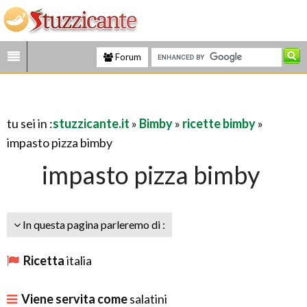
Forum
tu sei in :
stuzzicante.it
»
Bimby
»
ricette bimby
»
impasto pizza bimby
impasto pizza bimby
In questa pagina parleremo di :
Ricetta
italia
Viene servita come
salatini