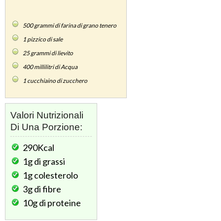
500
grammi di farina di grano tenero
1
pizzico di sale
25
grammi di lievito
400
millilitri di Acqua
1
cucchiaino di zucchero
Valori Nutrizionali
Di Una Porzione:
290Kcal
1g
di grassi
1g
colesterolo
3g
di fibre
10g
di proteine