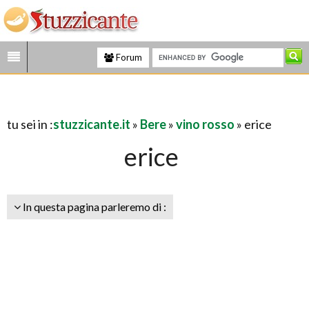
Forum
tu sei in :
stuzzicante.it
»
Bere
»
vino rosso
» erice
erice
In questa pagina parleremo di :