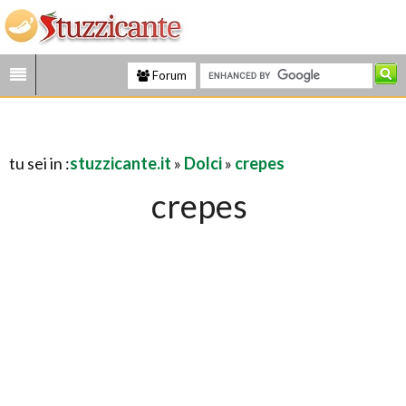
Forum
tu sei in :
stuzzicante.it
»
Dolci
»
crepes
crepes