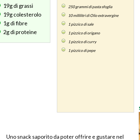
19g
di grassi
250
grammi di pasta sfoglia
19g
colesterolo
10
millilitri di Olio extravergine
1g
di fibre
1
pizzico di sale
2g
di proteine
1
pizzico di origano
1
pizzico di curry
1
pizzico di pepe
Uno snack saporito da poter offrire e gustare nel