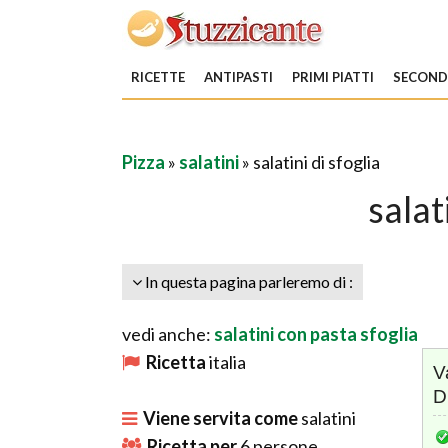
RICETTE
ANTIPASTI
PRIMI PIATTI
SECONDI
Pizza
»
salatini
» salatini di sfoglia
salat
In questa pagina parleremo di :
vedi anche:
salatini con pasta sfoglia
Ricetta
italia
V
D
Viene servita come
salatini
Ricetta per
6
persone