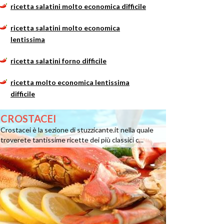
ricetta salatini molto economica difficile
ricetta salatini molto economica
lentissima
ricetta salatini forno difficile
ricetta molto economica lentissima
difficile
CROSTACEI
Crostacei è la sezione di stuzzicante.it nella quale
troverete tantissime ricette dei più classici c...