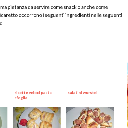
ottima pietanza da servire come snack o anche come
icaretto occorrono i seguenti ingredienti nelle seguenti
e:
ricette veloci pasta
salatini wurstel
sfoglia