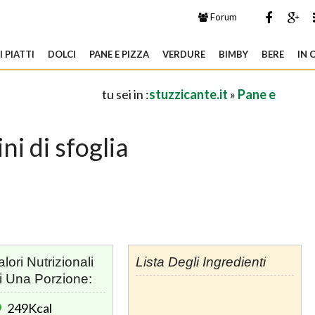
Forum
 PIATTI
DOLCI
PANE E PIZZA
VERDURE
BIMBY
BERE
IN 
tu sei in :
stuzzicante.it
»
Pane e
ini di sfoglia
alori Nutrizionali
Lista Degli Ingredienti
i Una Porzione:
249Kcal