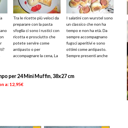
ia
Tra le ricette più veloci da
I salatini con wurstel sono
preparare con la pasta
un classico che non ha
tano
sfoglia ci sono i rustici con
tempo e non ha età. Da
Non
ricotta e prosciutto che
sempre accompagnano
r
potete servire come
fugsci aperitivi e sono
ti?
antipasto o per
ottimi come antipasto.
a
accompagnare la cena, La
Sempre presenti anche
..
ricotta e il prosciutto
nei buffet per compleanni
possono ...
e feste spe...
po per 24 Mini Muffin, 38x27 cm
n a: 12,95€