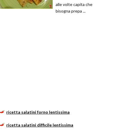
alle volte capita che
bisogna prepa ...
ricetta salatini forno lentissima
ricetta salatini difficile lentissima