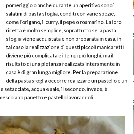
pomeriggio o anche durante un aperitivo sono i
salatini di pasta sfoglia, conditi con varie spezie,
come l’origano, il curry, il pepe o rosmarino. La loro
ricetta è molto semplice, soprattutto se la pasta
sfoglia viene acquistata e non preparata in casa, in
tal caso la realizzazione di questi piccoli manicaretti
diviene più complicata e i tempi più lunghi, ma il
risultato di una pietanza realizzata interamente in
casa è di gran lunga migliore. Per la preparazione
della pasta sfoglia occorre realizzare un pastello e un
ne setacciate, acqua e sale, il secondo, invece, è
i mescolano panetto e pastello lavorandoli