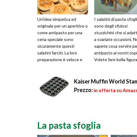
Un'idea simpatica ed
I salatini di pasta sfogl
originale per un aperitivo o
sono degli sfiziosi
come antipasto per una
stuzzichini che si adat
cena speciale sono
a svariate occasioni. 
sicuramente questi
sapete cosa servire pe
salatini farciti. La loro
antipasto ai vostri ospi
preparazione è veloce e
Volete fare bella figur
non richiede che più di 20
aggiungendo qualcosa .
minuti di te...
Kaiser Muffin World Stam
Prezzo:
in offerta su Amazo
La pasta sfoglia