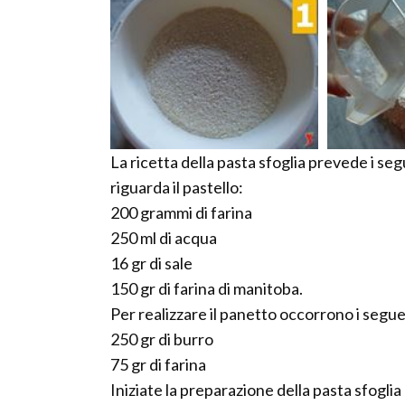
La ricetta della pasta sfoglia prevede i se
riguarda il pastello:
200 grammi di farina
250 ml di acqua
16 gr di sale
150 gr di farina di manitoba.
Per realizzare il panetto occorrono i segue
250 gr di burro
75 gr di farina
Iniziate la preparazione della pasta sfogl