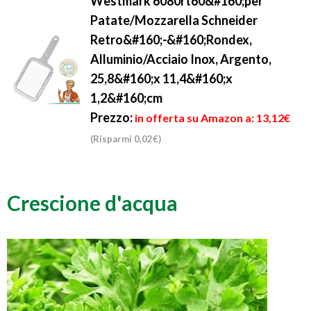
Westmark 6080rt60&#160;per
Patate/Mozzarella Schneider
Retro&#160;-&#160;Rondex,
Alluminio/Acciaio Inox, Argento,
25,8&#160;x 11,4&#160;x
1,2&#160;cm
Prezzo:
in offerta su Amazon a: 13,12€
(Risparmi 0,02€)
Crescione d'acqua