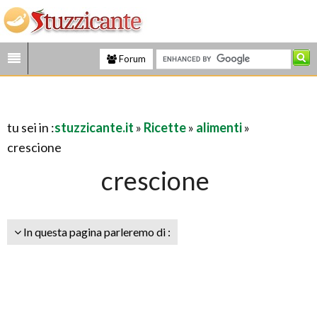
Forum
tu sei in :
stuzzicante.it
»
Ricette
»
alimenti
»
crescione
crescione
In questa pagina parleremo di :