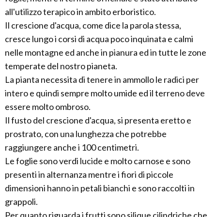
all'utilizzo terapico in ambito erboristico.
Il crescione d'acqua, come dice la parola stessa,
cresce lungo i corsi di acqua poco inquinata e calmi
nelle montagne ed anche in pianura ed in tutte le zone
temperate del nostro pianeta.
La pianta necessita di tenere in ammollo le radici per
intero e quindi sempre molto umide ed il terreno deve
essere molto ombroso.
Il fusto del crescione d'acqua, si presenta eretto e
prostrato, con una lunghezza che potrebbe
raggiungere anche i 100 centimetri.
Le foglie sono verdi lucide e molto carnose e sono
presenti in alternanza mentre i fiori di piccole
dimensioni hanno in petali bianchi e sono raccolti in
grappoli.
Per quanto riguarda i frutti sono silique cilindriche che