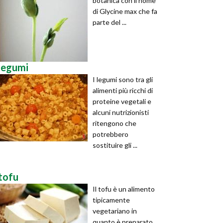
botanica con il nome
di Glycine max che fa
parte del ...
legumi
I legumi sono tra gli
alimenti più ricchi di
proteine vegetali e
alcuni nutrizionisti
ritengono che
potrebbero
sostituire gli ...
tofu
Il tofu è un alimento
tipicamente
vegetariano in
quanto è preparato