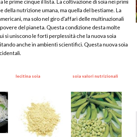
 le prime cinque il lista. La coltivazione di soia nei primi
ne della nutrizione umana, ma quella del bestiame. La
mericani, ma solo nel giro d'affari delle multinazionali
e povere del pianeta. Questa condizione desta molte
i si uniscono le forti perplessità che la nuova soia
ando anche in ambienti scientifici. Questa nuova soia
cidentali.
lecitina soia
soia valori nutrizionali