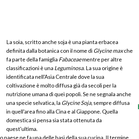
La soia, scritto anche soja è una pianta erbacea
definita dalla botanica con il nome di
Glycine max
che
fa parte della famiglia
Fabaceae
mentre per altre
classificazioni è una
Leguminosa
. La sua origine è
identificata nell'Asia Centrale dove la sua
coltivazione è molto diffusa già da secoli per la
nutrizione umana di quei popoli. Se ne segnala anche
una specie selvatica, la
Glycine Soja
, sempre diffusa
in quell'area fino alla Cina e al Giappone. Quella
domestica si pensa sia stata ottenuta da
quest'ultima.
 paese ne fa una delle basi della sua cucina. Il termine