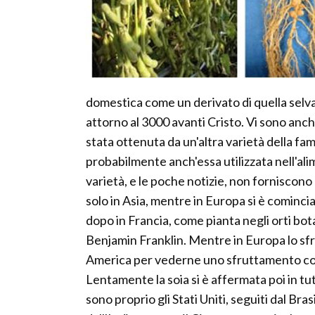
domestica come un derivato di quella selvat
attorno al 3000 avanti Cristo. Vi sono anche
stata ottenuta da un'altra varietà della fa
probabilmente anch'essa utilizzata nell'ali
varietà, e le poche notizie, non forniscono 
solo in Asia, mentre in Europa si è comincia
dopo in Francia, come pianta negli orti bo
Benjamin Franklin. Mentre in Europa lo sfr
America per vederne uno sfruttamento con
Lentamente la soia si è affermata poi in tu
sono proprio gli Stati Uniti, seguiti dal Bra