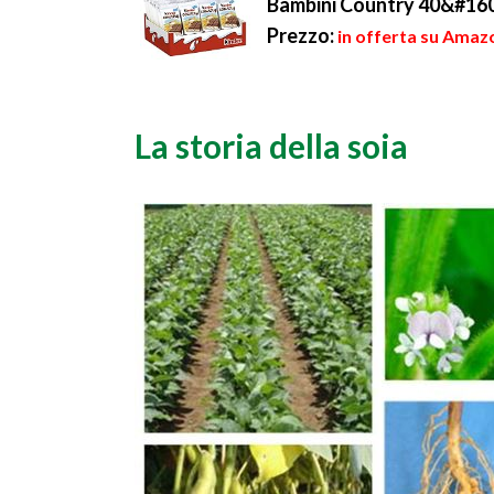
Bambini Country 40&#160
Prezzo:
in offerta su Amazo
La storia della soia