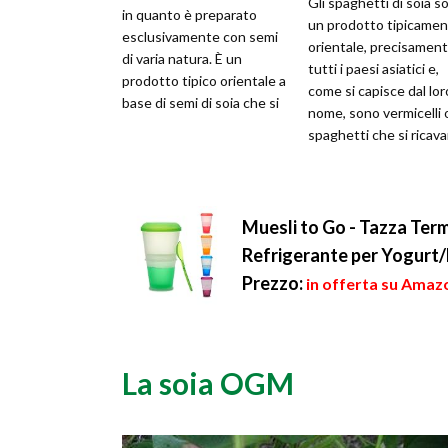
Gli spaghetti di soia s
in quanto è preparato
un prodotto tipicame
esclusivamente con semi
orientale, precisament
di varia natura. È un
tutti i paesi asiatici e,
prodotto tipico orientale a
come si capisce dal lor
base di semi di soia che si
nome, sono vermicelli 
prepara similmente al
spaghetti che si ricav
formaggi...
dalla soia. Sono tota...
Muesli to Go - Tazza Ter
Refrigerante per Yogurt/L
Prezzo:
in offerta su Amazo
La soia OGM