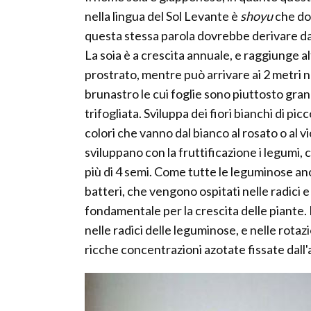
nella lingua del Sol Levante è
shoyu
che dov
questa stessa parola dovrebbe derivare d
La soia è a crescita annuale, e raggiunge a
prostrato, mentre può arrivare ai 2 metri ne
brunastro le cui foglie sono piuttosto grand
trifogliata. Sviluppa dei fiori bianchi di pi
colori che vanno dal bianco al rosato o al vi
sviluppano con la fruttificazione i legumi,
più di 4 semi. Come tutte le leguminose anch
batteri, che vengono ospitati nelle radici 
fondamentale per la crescita delle piante. 
nelle radici delle leguminose, e nelle rotaz
ricche concentrazioni azotate fissate dall