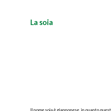
La soia
Il nome soia è giapponese, in quanto questo