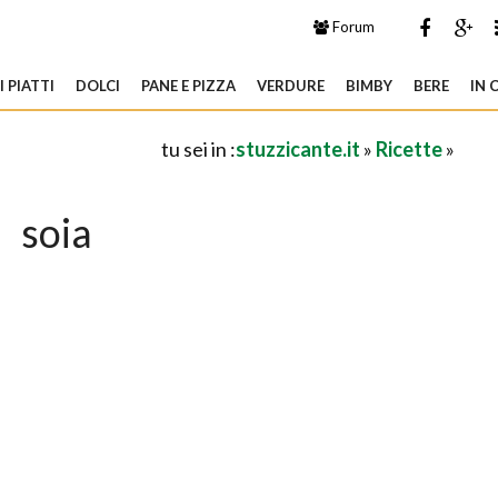
Forum
 PIATTI
DOLCI
PANE E PIZZA
VERDURE
BIMBY
BERE
IN 
tu sei in :
stuzzicante.it
»
Ricette
»
soia