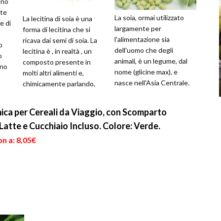
ono
nte
La soia, ormai utilizzato
La lecitina di soia è una
e di
largamente per
forma di lecitina che si
l'alimentazione sia
ricava dai semi di soia. La
o
dell'uomo che degli
lecitina è , in realtà , un
o
animali, è un legume, dal
composto presente in
ano
nome (glicine max), e
molti altri alimenti e,
nasce nell'Asia Centrale.
chimicamente parlando,
Questo legume si trova
non è altro che un “fosfo...
sotto forma di baccell...
mica per Cereali da Viaggio, con Scomparto
atte e Cucchiaio Incluso. Colore: Verde.
n a: 8,05€