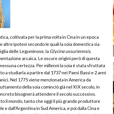
ica, coltivata per la prima volta in Cina in un epoca
 altre ipotesi secondo le quali la soia domestica sia
miglia delle Leguminose, la
Glycine ussuriennsis
,
mentazione arcaica. Le oscure origini però di questa
nessuna certezza. Per millenni la soia è stata sfruttata
to a studiarla a partire dal 1737 nei Paesi Bassi e 2 anni
tanici. Nel 1775 viene menzionata in America da
uttamento della soia cominciò già nel XIX secolo, in
creto bisognerà attendere il secolo successivo.
tto il mondo, tanto che oggi il più grande produttore
sile e dall'Argentina in Sud America, e poi dalla Cina e