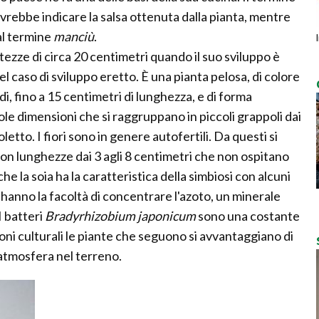
rebbe indicare la salsa ottenuta dalla pianta, mentre
al termine
manciù
.
ltezze di circa 20 centimetri quando il suo sviluppo è
l caso di sviluppo eretto. È una pianta pelosa, di colore
i, fino a 15 centimetri di lunghezza, e di forma
ccole dimensioni che si raggruppano in piccoli grappoli dai
oletto. I fiori sono in genere autofertili. Da questi si
 con lunghezze dai 3 agli 8 centimetri che non ospitano
e la soia ha la caratteristica della simbiosi con alcuni
e hanno la facoltà di concentrare l'azoto, un minerale
I batteri
Bradyrhizobium japonicum
sono una costante
ioni culturali le piante che seguono si avvantaggiano di
'atmosfera nel terreno.