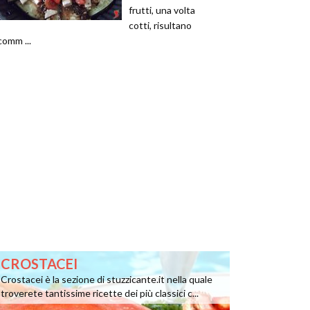
frutti, una volta
cotti, risultano
comm ...
CROSTACEI
Crostacei è la sezione di stuzzicante.it nella quale
troverete tantissime ricette dei più classici c...