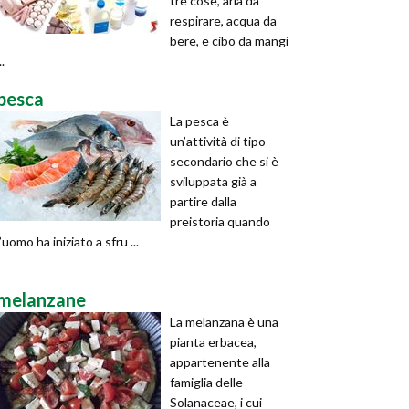
tre cose, aria da
respirare, acqua da
bere, e cibo da mangi
..
pesca
La pesca è
un’attività di tipo
secondario che si è
sviluppata già a
partire dalla
preistoria quando
l’uomo ha iniziato a sfru ...
melanzane
La melanzana è una
pianta erbacea,
appartenente alla
famiglia delle
Solanaceae, i cui