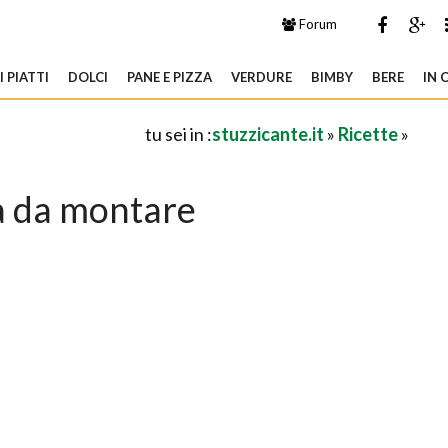
Forum
 PIATTI
DOLCI
PANE E PIZZA
VERDURE
BIMBY
BERE
IN 
tu sei in :
stuzzicante.it
»
Ricette
»
 da montare