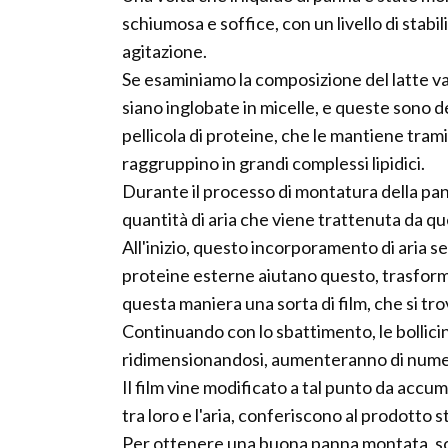
schiumosa e soffice, con un livello di stabi
agitazione.
Se esaminiamo la composizione del latte va
siano inglobate in micelle, e queste sono d
pellicola di proteine, che le mantiene tra
raggruppino in grandi complessi lipidici.
Durante il processo di montatura della pan
quantità di aria che viene trattenuta da q
All'inizio, questo incorporamento di aria s
proteine esterne aiutano questo, trasforma
questa maniera una sorta di film, che si trova
Continuando con lo sbattimento, le bollic
ridimensionandosi, aumenteranno di nume
Il film vine modificato a tal punto da accu
tra loro e l'aria, conferiscono al prodotto st
Per ottenere una buona panna montata, son