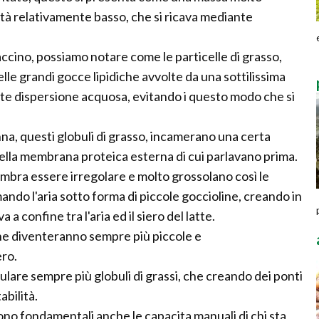
lità relativamente basso, che si ricava mediante
ccino, possiamo notare come le particelle di grasso,
elle grandi gocce lipidiche avvolte da una sottilissima
mite dispersione acquosa, evitando i questo modo che si
na, questi globuli di grasso, incamerano una certa
uella membrana proteica esterna di cui parlavano prima.
embra essere irregolare e molto grossolano così le
ndo l'aria sotto forma di piccole goccioline, creando in
 a confine tra l'aria ed il siero del latte.
ine diventeranno sempre più piccole e
ro.
mulare sempre più globuli di grassi, che creando dei ponti
abilità.
o fondamentali anche le capacita manuali di chi sta