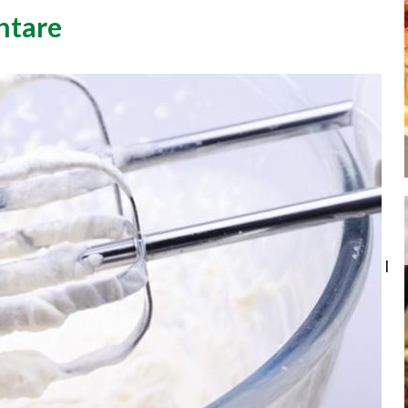
ontare
I