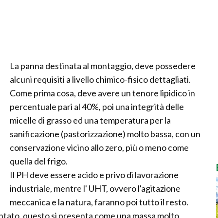
La panna destinata al montaggio, deve possedere
alcuni requisiti a livello chimico-fisico dettagliati.
Come prima cosa, deve avere un tenore lipidico in
percentuale pari al 40%, poi una integrità delle
micelle di grasso ed una temperatura per la
sanificazione (pastorizzazione) molto bassa, con un
conservazione vicino allo zero, più o meno come
quella del frigo.
Il PH deve essere acido e privo di lavorazione
industriale, mentre l' UHT, ovvero l'agitazione
meccanica e la natura, faranno poi tutto il resto.
montato, questo si presenta come una massa molto