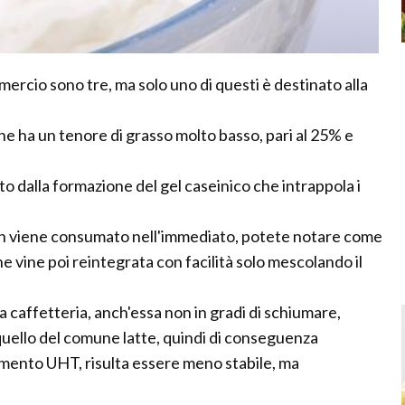
mercio sono tre, ma solo uno di questi è destinato alla
he ha un tenore di grasso molto basso, pari al 25% e
to dalla formazione del gel caseinico che intrappola i
on viene consumato nell'immediato, potete notare come
che vine poi reintegrata con facilità solo mescolando il
a caffetteria, anch'essa non in gradi di schiumare,
 quello del comune latte, quindi di conseguenza
ttamento UHT, risulta essere meno stabile, ma