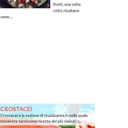
frutti, una volta
cotti, risultano
comm ...
CROSTACEI
Crostacei è la sezione di stuzzicante.it nella quale
troverete tantissime ricette dei più classici c...