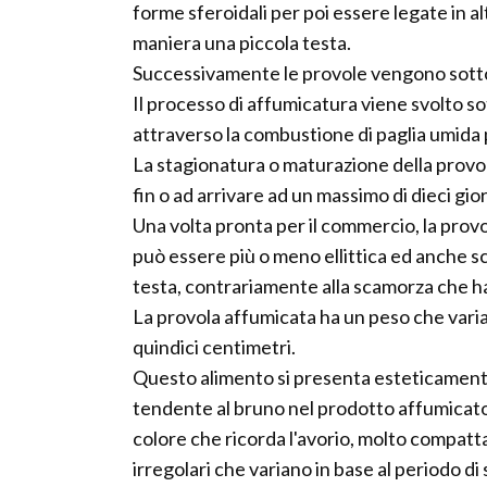
forme sferoidali per poi essere legate in al
maniera una piccola testa.
Successivamente le provole vengono sotto
Il processo di affumicatura viene svolto s
attraverso la combustione di paglia umida 
La stagionatura o maturazione della provol
fin o ad arrivare ad un massimo di dieci gio
Una volta pronta per il commercio, la prov
può essere più o meno ellittica ed anche sc
testa, contrariamente alla scamorza che ha
La provola affumicata ha un peso che varia
quindici centimetri.
Questo alimento si presenta esteticamente
tendente al bruno nel prodotto affumicato, 
colore che ricorda l'avorio, molto compatta
irregolari che variano in base al periodo di