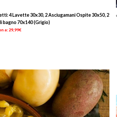
tti: 4 Lavette 30x30, 2 Asciugamani Ospite 30x50, 2
li bagno 70x140 (Grigio)
n a: 29,99€