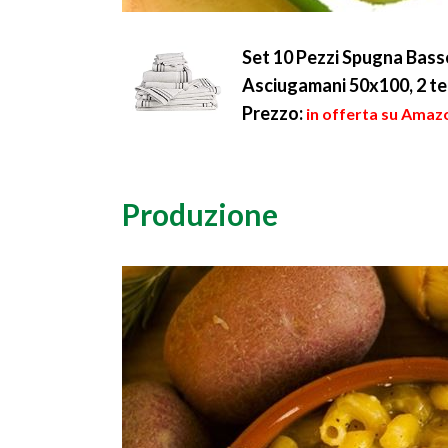
Set 10 Pezzi Spugna Basse
Asciugamani 50x100, 2 te
Prezzo:
in offerta su Amazo
Produzione