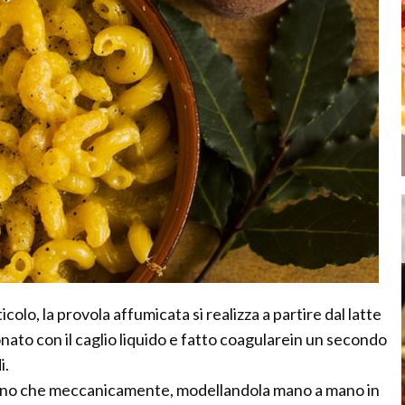
colo, la provola affumicata si realizza a partire dal latte
nato con il caglio liquido e fatto coagularein un secondo
i.
a mano che meccanicamente, modellandola mano a mano in