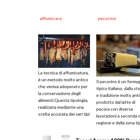
affumicare
pecorino
La tecnica di affumicatura,
è un metodo molto antico
Il pecorino è un forma
che veniva adoperato per
tipico italiano, dalla sto
la conservazione degli
e tradizione molto ant
alimenti.Questa tipologia,
prodotto dal latte di
realizzata mediante una
pecora con diverse
scelta accurata dei vari tipi
lavorazioni a seconda d
di legno da impi...
regione e della zona ti
di produzione. Que...