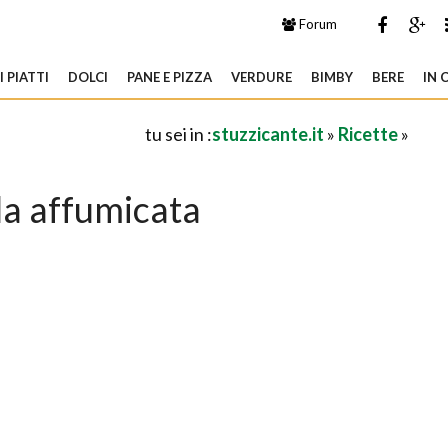
Forum
 PIATTI
DOLCI
PANE E PIZZA
VERDURE
BIMBY
BERE
IN 
tu sei in :
stuzzicante.it
»
Ricette
»
la affumicata