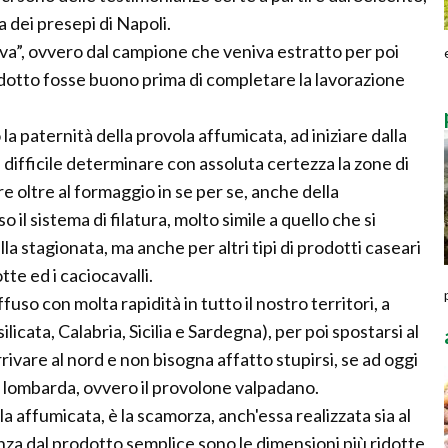
 dei presepi di Napoli.
ova”, ovvero dal campione che veniva estratto per poi
odotto fosse buono prima di completare la lavorazione
a paternità della provola affumicata, ad iniziare dalla
ifficile determinare con assoluta certezza la zone di
 oltre al formaggio in se per se, anche della
il sistema di filatura, molto simile a quello che si
a stagionata, ma anche per altri tipi di prodotti caseari
tte ed i caciocavalli.
fuso con molta rapidità in tutto il nostro territori, a
licata, Calabria, Sicilia e Sardegna), per poi spostarsi al
rivare al nord e non bisogna affatto stupirsi, se ad oggi
a lombarda, ovvero il provolone valpadano.
 affumicata, è la scamorza, anch'essa realizzata sia al
nza dal prodotto semplice sono le dimensioni più ridotte