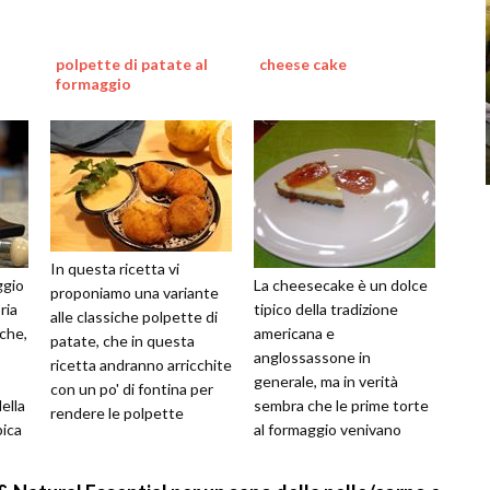
polpette di patate al
cheese cake
formaggio
In questa ricetta vi
ggio
La cheesecake è un dolce
proponiamo una variante
ria
tipico della tradizione
alle classiche polpette di
iche,
americana e
patate, che in questa
anglossassone in
ricetta andranno arricchite
generale, ma in verità
con un po' di fontina per
ella
sembra che le prime torte
rendere le polpette
pica
al formaggio venivano
ancora più ricche e
preparate già in antichità
gustose. Il ...
nella Grecia del VII sec...