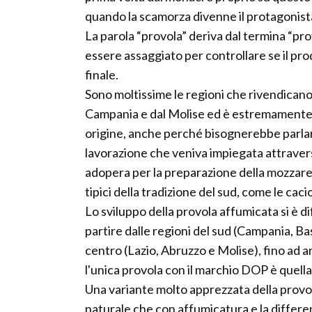
quando la scamorza divenne il protagonista
La parola “provola” deriva dal termina “pr
essere assaggiato per controllare se il pr
finale.
Sono moltissime le regioni che rivendicano l
Campania e dal Molise ed è estremamente d
origine, anche perché bisognerebbe parlare
lavorazione che veniva impiegata attraverso 
adopera per la preparazione della mozzarell
tipici della tradizione del sud, come le cacio
Lo sviluppo della provola affumicata si è dif
partire dalle regioni del sud (Campania, Basi
centro (Lazio, Abruzzo e Molise), fino ad ar
l'unica provola con il marchio DOP è quell
Una variante molto apprezzata della provola
naturale che con affumicatura e la differe