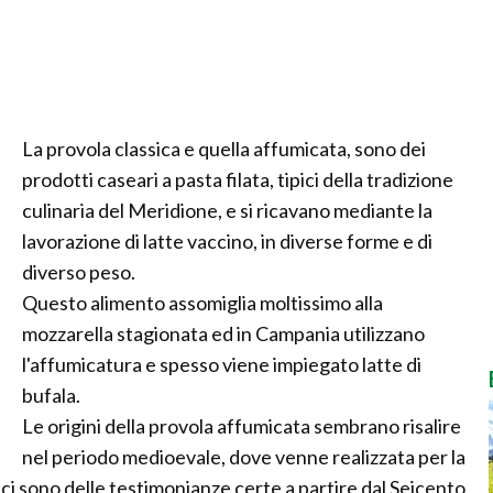
La provola classica e quella affumicata, sono dei
prodotti caseari a pasta filata, tipici della tradizione
culinaria del Meridione, e si ricavano mediante la
lavorazione di latte vaccino, in diverse forme e di
diverso peso.
Questo alimento assomiglia moltissimo alla
mozzarella stagionata ed in Campania utilizzano
l'affumicatura e spesso viene impiegato latte di
bufala.
Le origini della provola affumicata sembrano risalire
nel periodo medioevale, dove venne realizzata per la
ci sono delle testimonianze certe a partire dal Seicento,