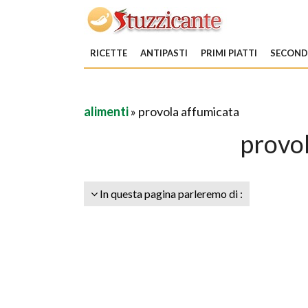
RICETTE
ANTIPASTI
PRIMI PIATTI
SECONDI
alimenti
» provola affumicata
provo
In questa pagina parleremo di :