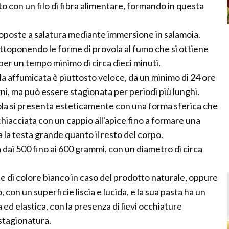
to con un filo di fibra alimentare, formando in questa
poste a salatura mediante immersione in salamoia.
ottoponendo le forme di provola al fumo che si ottiene
per un tempo minimo di circa dieci minuti.
a affumicata è piuttosto veloce, da un minimo di 24 ore
rni, ma può essere stagionata per periodi più lunghi.
ola si presenta esteticamente con una forma sferica che
hiacciata con un cappio all'apice fino a formare una
 la testa grande quanto il resto del corpo.
 dai 500 fino ai 600 grammi, con un diametro di circa
 di colore bianco in caso del prodotto naturale, oppure
con un superficie liscia e lucida, e la sua pasta ha un
 ed elastica, con la presenza di lievi occhiature
 stagionatura.