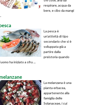
tre cose, aria da
respirare, acqua da
bere, e cibo da mangi
..
pesca
La pesca è
un’attività di tipo
secondario che si è
sviluppata già a
partire dalla
preistoria quando
l’uomo ha iniziato a sfru ...
melanzane
La melanzana è una
pianta erbacea,
appartenente alla
famiglia delle
Solanaceae, i cui