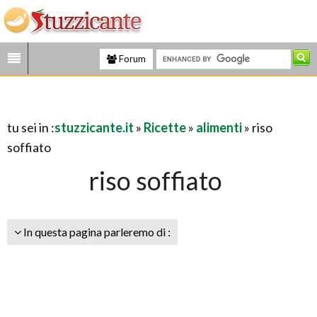
Forum
tu sei in :
stuzzicante.it
»
Ricette
»
alimenti
» riso
soffiato
riso soffiato
In questa pagina parleremo di :