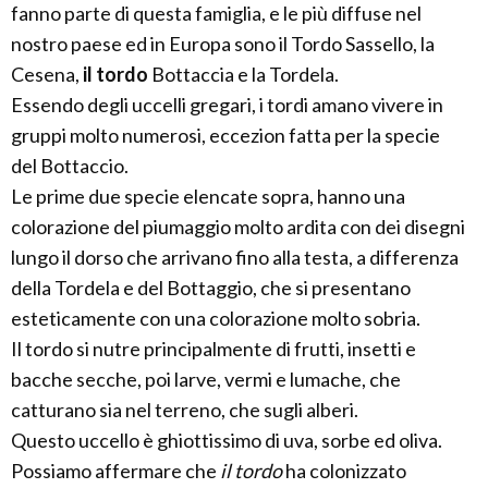
fanno parte di questa famiglia, e le più diffuse nel
nostro paese ed in Europa sono il Tordo Sassello, la
Cesena,
il tordo
Bottaccia e la Tordela.
Essendo degli uccelli gregari, i tordi amano vivere in
gruppi molto numerosi, eccezion fatta per la specie
del Bottaccio.
Le prime due specie elencate sopra, hanno una
colorazione del piumaggio molto ardita con dei disegni
lungo il dorso che arrivano fino alla testa, a differenza
della Tordela e del Bottaggio, che si presentano
esteticamente con una colorazione molto sobria.
Il tordo si nutre principalmente di frutti, insetti e
bacche secche, poi larve, vermi e lumache, che
catturano sia nel terreno, che sugli alberi.
Questo uccello è ghiottissimo di uva, sorbe ed oliva.
Possiamo affermare che
il tordo
ha colonizzato