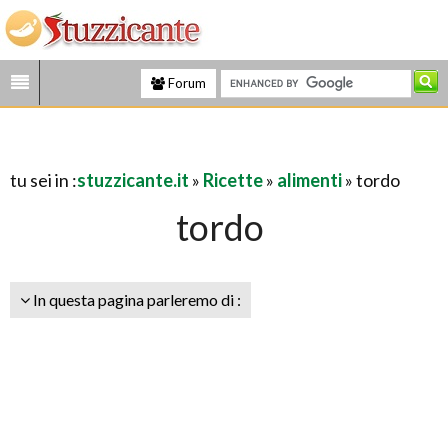
Forum
tu sei in :
stuzzicante.it
»
Ricette
»
alimenti
» tordo
tordo
In questa pagina parleremo di :