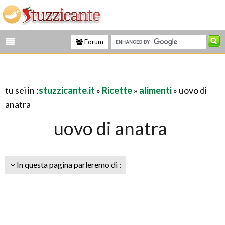
Forum
tu sei in :
stuzzicante.it
»
Ricette
»
alimenti
» uovo di
anatra
uovo di anatra
In questa pagina parleremo di :