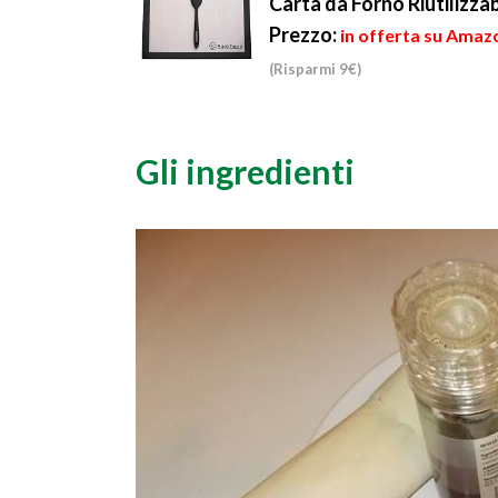
Carta da Forno Riutilizza
Prezzo:
in offerta su Amazo
(Risparmi 9€)
Gli ingredienti