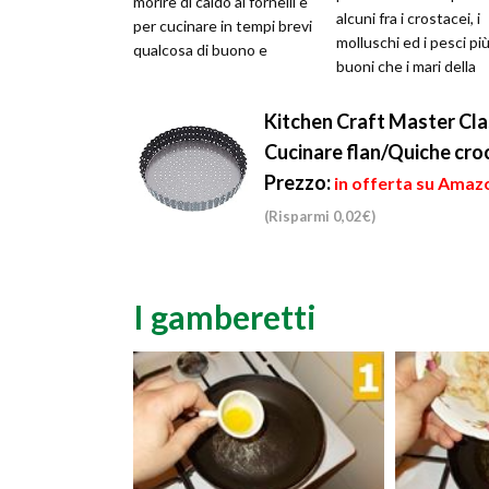
morire di caldo ai fornelli e
alcuni fra i crostacei, i
per cucinare in tempi brevi
molluschi ed i pesci pi
qualcosa di buono e
buoni che i mari della
sfizioso. In questa ...
nostra penisola sono i
grado di ...
Kitchen Craft Master Cla
Cucinare flan/Quiche croc
Prezzo:
in offerta su Amazo
(Risparmi 0,02€)
I gamberetti