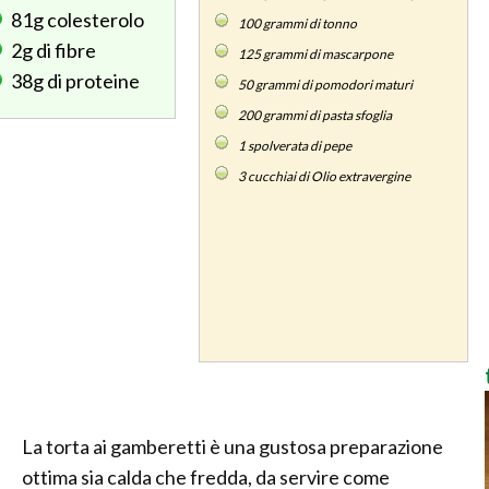
81g
colesterolo
100
grammi di tonno
2g
di fibre
125
grammi di mascarpone
38g
di proteine
50
grammi di pomodori maturi
200
grammi di pasta sfoglia
1
spolverata di pepe
3
cucchiai di Olio extravergine
La torta ai gamberetti è una gustosa preparazione
ottima sia calda che fredda, da servire come