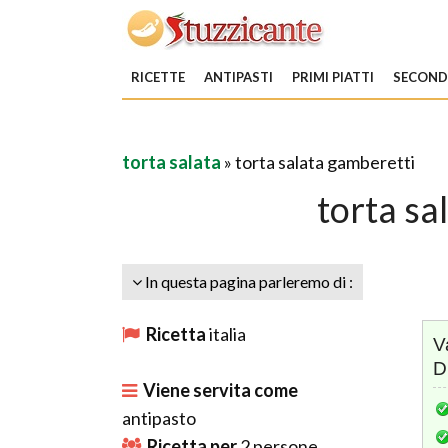
RICETTE
ANTIPASTI
PRIMI PIATTI
SECONDI
torta salata
» torta salata gamberetti
torta sa
In questa pagina parleremo di :
Ricetta
italia
V
D
Viene servita come
antipasto
Ricetta per
2
persone