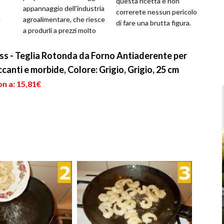
questa ricetta e non
appannaggio dell'industria
correrete nessun pericolo
ù
agroalimentare, che riesce
di fare una brutta figura.
a produrli a prezzi molto
Gli spiedini di gamberi
n
bassi. La loro real...
sono...
ss - Teglia Rotonda da Forno Antiaderente per
canti e morbide, Colore: Grigio, Grigio, 25 cm
n a: 15,81€