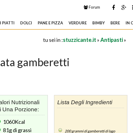
Forum
 PIATTI
DOLCI
PANE E PIZZA
VERDURE
BIMBY
BERE
IN 
tu sei in :
stuzzicante.it
»
Antipasti
»
lata gamberetti
alori Nutrizionali
Lista Degli Ingredienti
i Una Porzione:
1060Kcal
81g
di grassi
200
grammi di gamberetti di lago