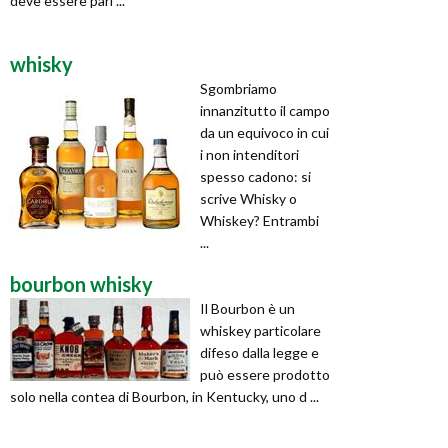
deve essere pari ...
whisky
Sgombriamo
innanzitutto il campo
da un equivoco in cui
i non intenditori
spesso cadono: si
scrive Whisky o
Whiskey? Entrambi
...
bourbon whisky
Il Bourbon è un
whiskey particolare
difeso dalla legge e
può essere prodotto
solo nella contea di Bourbon, in Kentucky, uno d ...