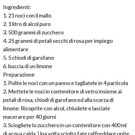
Ingredienti:
1. 21 noci con il mallo
2. 1 litro di alcol puro
3. 500 grammi di zucchero
4. 25 grammi di petali secchi di rosa per impiego
alimentare
5. 5 chiodi di garofano
6. buccia di un limone
Preparazione
1. Pulite le noci con un panno e tagliatele in 4 particola
2. Mettete le noci in contenitore di vetro insieme ai
petali di rosa, chiodi di garofano ed alla scorza di
limone. Ricoprite con alcol, chiudete e lasciate
macerare per 40 giorni
3. Sciogliete lo zucchero in un contenitore con 400 ml
di acqua calda. Una volta sciolto fate raffreddare unite