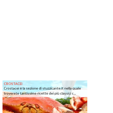
CROSTACEI
Crostacei è la sezione di stuzzicante.it nella quale
troverete tantissime ricette dei più classici c...