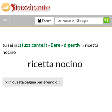
Forum
tu sei in :
stuzzicante.it
»
Bere
»
digestivi
» ricetta
nocino
ricetta nocino
In questa pagina parleremo di :