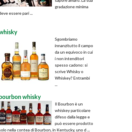
sapore amaro. La sua
gradazione minima
deve essere pari ...
whisky
Sgombriamo
innanzitutto il campo
da un equivoco in cui
i non intenditori
spesso cadono: si
scrive Whisky o
Whiskey? Entrambi
...
bourbon whisky
Il Bourbon è un
whiskey particolare
difeso dalla legge e
può essere prodotto
solo nella contea di Bourbon, in Kentucky, uno d ...