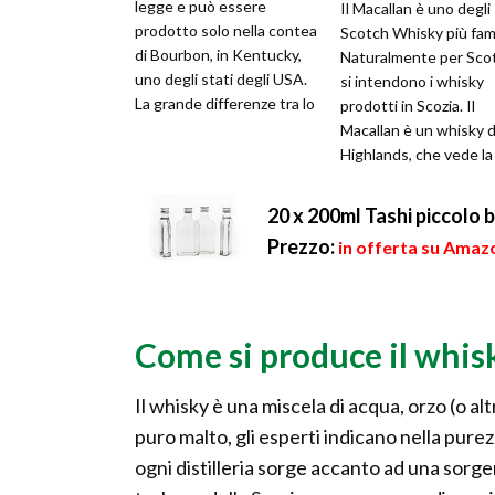
legge e può essere
Il Macallan è uno degli
prodotto solo nella contea
Scotch Whisky più fam
di Bourbon, in Kentucky,
Naturalmente per Sco
uno degli stati degli USA.
si intendono i whisky
La grande differenze tra lo
prodotti in Scozia. Il
Scotch e il Bourbon è nel...
Macallan è un whisky d
Highlands, che vede la
sede e distilleria a Crai
20 x 200ml Tashi piccolo b
Prezzo:
in offerta su Amazo
Come si produce il whis
Il whisky è una miscela di acqua, orzo (o al
puro malto, gli esperti indicano nella purez
ogni distilleria sorge accanto ad una sorge