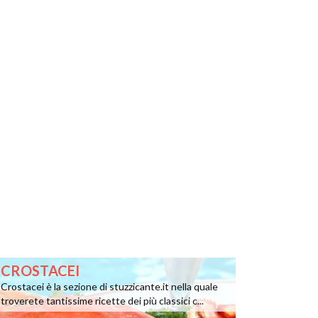
CROSTACEI
Crostacei è la sezione di stuzzicante.it nella quale
troverete tantissime ricette dei più classici c...