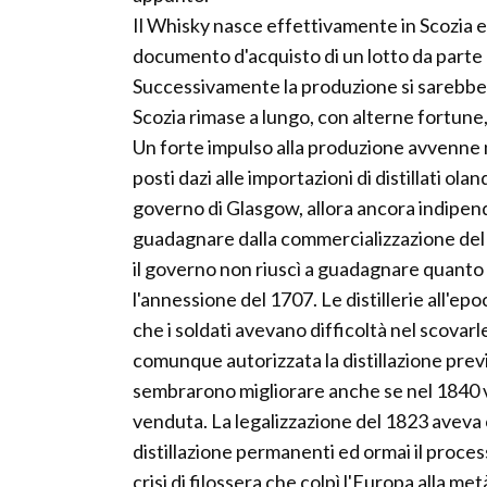
Il Whisky nasce effettivamente in Scozia e 
documento d'acquisto di un lotto da parte 
Successivamente la produzione si sarebbe p
Scozia rimase a lungo, con alterne fortune,
Un forte impulso alla produzione avvenne 
posti dazi alle importazioni di distillati ol
governo di Glasgow, allora ancora indipend
guadagnare dalla commercializzazione del p
il governo non riuscì a guadagnare quanto
l'annessione del 1707. Le distillerie all'ep
che i soldati avevano difficoltà nel scova
comunque autorizzata la distillazione previ
sembrarono migliorare anche se nel 1840 v
venduta. La legalizzazione del 1823 aveva 
distillazione permanenti ed ormai il proces
crisi di filossera che colpì l'Europa alla m