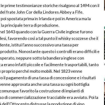
le prime testimonianze storiche risalgono al 1494 con il
del frate John Cor della Lindores Abbey a Fife.
oi spostata prima in Irlanda e poi in America ma la
 la principale terra di produzione.
nel 1643 quando con la Guerra Civile inglese furono
andesi, favorendo così a tal punto il whisky scozzese che il
ente, istituì l'anno successivo una tassa per
rodotto. Nonostante questo i controlli erano difficili e
 sperato, neppure sotto la bandiera inglese con
oca erano infatti piccole e facilmente trasportabili, tanto
rle proprio perché molto mobili. Nel 1823 venne
o il pagamento di una tassa di concessione e i risultati
enne approvata anche una tassa su ogni bottiglia
comunque favorito la costruzione di impianti di
so di commercializzazione tracciabile era avviato. Poi la
età dell'Ottocento distrusse la produzione di vino