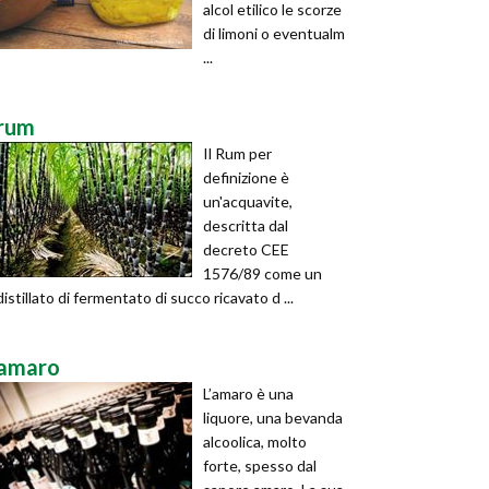
alcol etilico le scorze
di limoni o eventualm
...
rum
Il Rum per
definizione è
un'acquavite,
descritta dal
decreto CEE
1576/89 come un
distillato di fermentato di succo ricavato d ...
amaro
L’amaro è una
liquore, una bevanda
alcoolica, molto
forte, spesso dal