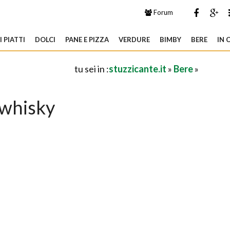
Forum
 PIATTI
DOLCI
PANE E PIZZA
VERDURE
BIMBY
BERE
IN 
tu sei in :
stuzzicante.it
»
Bere
»
whisky