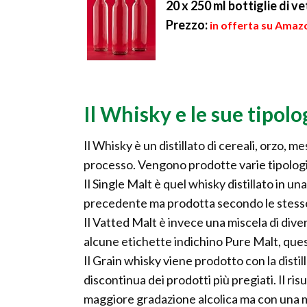
20 x 250 ml bottiglie di 
Prezzo:
in offerta su Amazo
Il Whisky e le sue tipolo
Il Whisky è un distillato di cereali, orzo, 
processo. Vengono prodotte varie tipologi
Il Single Malt è quel whisky distillato in una
precedente ma prodotta secondo le stesse 
Il Vatted Malt è invece una miscela di diver
alcune etichette indichino Pure Malt, que
Il Grain whisky viene prodotto con la distil
discontinua dei prodotti più pregiati. Il ri
maggiore gradazione alcolica ma con una 