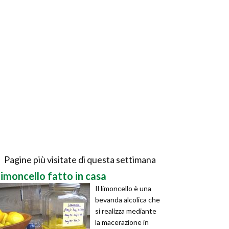
Pagine più visitate di questa settimana
limoncello fatto in casa
Il limoncello è una
bevanda alcolica che
si realizza mediante
la macerazione in