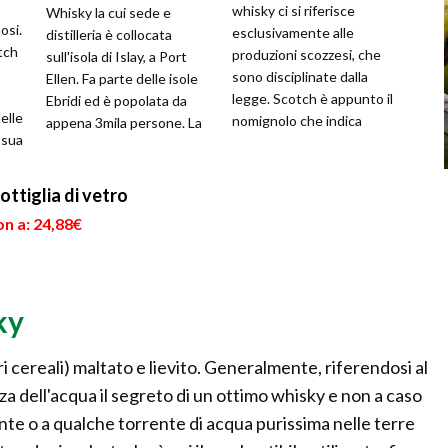
whisky ci si riferisce
Whisky la cui sede e
osi.
esclusivamente alle
distilleria è collocata
tch
produzioni scozzesi, che
sull'isola di Islay, a Port
sono disciplinate dalla
Ellen. Fa parte delle isole
legge. Scotch è appunto il
Ebridi ed è popolata da
elle
nomignolo che indica
appena 3mila persone. La
 sua
scozzese. La leggenda
Corrente del Golfo influ...
ge...
vuole che il...
ottiglia di vetro
n a: 24,88€
ky
tri cereali) maltato e lievito. Generalmente, riferendosi al
za dell'acqua il segreto di un ottimo whisky e non a caso
nte o a qualche torrente di acqua purissima nelle terre