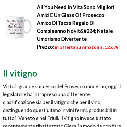
All You Need In Vita Sono Migliori
Amici E Un Glass Of Prosecco
Amico Di Tazza Regalo Di
Compleanno Novit&#224; Natale
Umorismo Divertente
Prezzo:
in offerta su Amazon a: 12,67€
Il vitigno
Visto il grande successo del Prosecco moderno, oggi il
legislatore ha intrapreso una differente
classificazione sia per il vitigno che per il vino,
distinguendo quest'ultimo in vini fermi, producibili in
tutto il Veneto e nel Friuli. Il vitigno invece è stato
recentemente ribattezzato Glera, in modo da non fare