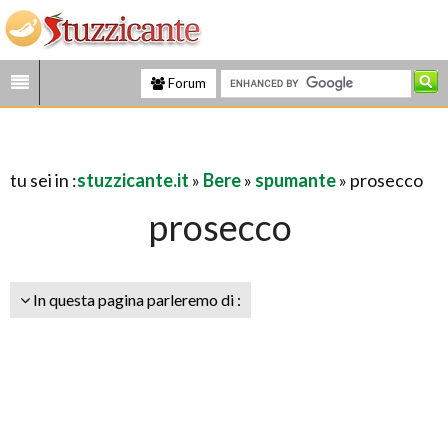
Forum
tu sei in :
stuzzicante.it
»
Bere
»
spumante
» prosecco
prosecco
In questa pagina parleremo di :