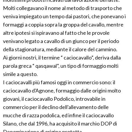
Molti collegavano il nome al metodo di trasporto che
veniva impiegato un tempo dai pastori, che ponevano i
formaggi a coppia sopra la groppa del cavallo, mentre
altre ipotesi si ispiravano al fatto che le provole
venivano legato a cavallo di un giunco per il periodo
della stagionatura, mediante il calore del cammino.
Ai giorni nostri, il termine “ caciocavallo”, deriva dalla
parola greca “ qasqawal”, un tipo di formaggio molti
simile a questo.
I caciocavalli più famosi oggi in commercio sono: il
caciocavallo d'Agnone, formaggio dalle origini molto
giovani, il caciocavallo Podolico, introvabile in
commercio per il declino dell'allevamento delle
mucche di razza podolica, ed infine il caciocavallo
Silano, che dal 1996, ha acquisito il marchio DOP di
Denominazione di origine protetta.