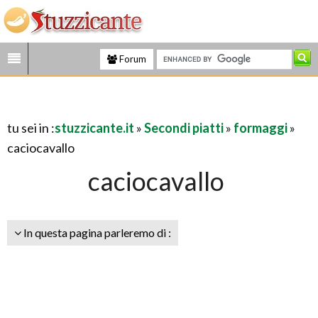
Forum
tu sei in :
stuzzicante.it
»
Secondi piatti
»
formaggi
»
caciocavallo
caciocavallo
In questa pagina parleremo di :