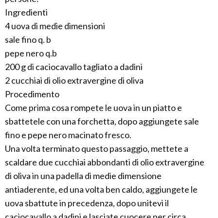
Ingredienti
4 uova di medie dimensioni
sale fino q. b
pepe nero q.b
200 g di caciocavallo tagliato a dadini
2 cucchiai di olio extravergine di oliva
Procedimento
Come prima cosa rompete le uova in un piatto e
sbattetele con una forchetta, dopo aggiungete sale
fino e pepe nero macinato fresco.
Una volta terminato questo passaggio, mettete a
scaldare due cucchiai abbondanti di olio extravergine
di oliva in una padella di medie dimensione
antiaderente, ed una volta ben caldo, aggiungete le
uova sbattute in precedenza, dopo unitevi il
caciocavallo a dadini e lasciate cuocere per circa