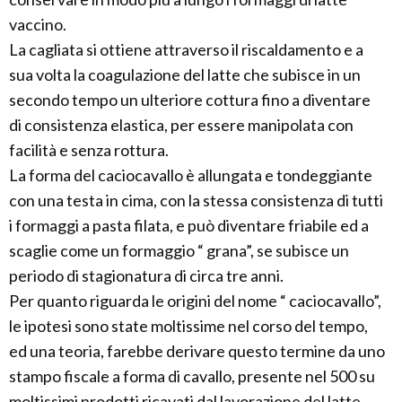
vaccino.
La cagliata si ottiene attraverso il riscaldamento e a
sua volta la coagulazione del latte che subisce in un
secondo tempo un ulteriore cottura fino a diventare
di consistenza elastica, per essere manipolata con
facilità e senza rottura.
La forma del caciocavallo è allungata e tondeggiante
con una testa in cima, con la stessa consistenza di tutti
i formaggi a pasta filata, e può diventare friabile ed a
scaglie come un formaggio “ grana”, se subisce un
periodo di stagionatura di circa tre anni.
Per quanto riguarda le origini del nome “ caciocavallo”,
le ipotesi sono state moltissime nel corso del tempo,
ed una teoria, farebbe derivare questo termine da uno
stampo fiscale a forma di cavallo, presente nel 500 su
moltissimi prodotti ricavati dal lavorazione del latte.