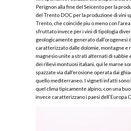
Perignon alla fine del Seicento per la prod
del Trento DOC per la produzione di vini s
Trento, che coincide piu o meno con l'area
sfruttato invece per i vini di tipologia dive
geologicamente generato dall'orogenesi de
caratterizzato dalle dolomie, montagne e r
magnesio unite a strati alternati di sabbie 
dei rilievi montuosi italiani, qui le marne 
spazzate via dall'erosione operata dai ghiacc
quello mediterraneo. I vigneti infatti son
quel clima tipicamente alpino, con una buo
invece caratterizzano i paesi dell'Europa 