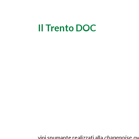
Il Trento DOC
vini spumante realizzati alla
chapenoise
, o