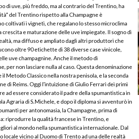
po di uve, più freddo, ma al contrario del Trentino, ha
lità” del Trentino rispetto alla Champagne è
 coltivati i vigneti, che regalano lo stesso microclima
a crescita e maturazione delle uve impiegate. Il sogno di
realtà, ma diffuso e ampliato dagli altri produttori che
ucono oltre 90 etichette di 38 diverse case vinicole,
elle uve champagnine. Anche il metodo di
, per non lasciare nulla al caso. Questa denominazione
 il Metodo Classico nella nostra penisola, e la seconda
e di Reims. Oggi l'intuizione di Giulio Ferrari dei primi
e ad essere considerato il padre della spumantistica in
ola Agraria di S.Michele, e dopo il diploma si avventurò in
 spumanti per antonomasia, la Champagne, prima di
a: riprodurre la qualità francese in Trentino, e
gliori al mondo nella spumantistica internazionale. Dal
lo locale vicino al Duomo di Trento ad una delle realtà