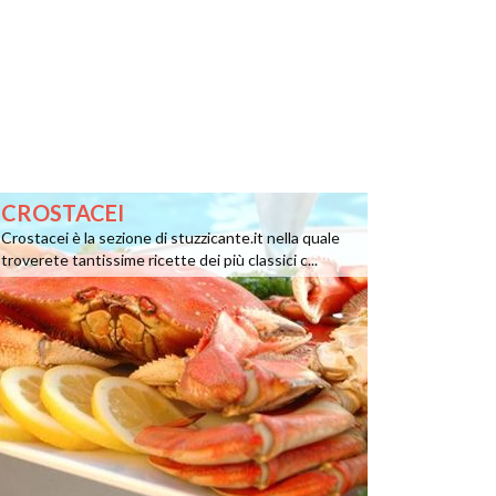
CROSTACEI
Crostacei è la sezione di stuzzicante.it nella quale
troverete tantissime ricette dei più classici c...