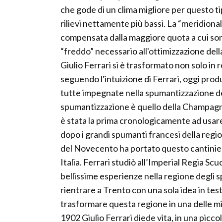
che gode di un clima migliore per questo ti
rilievi nettamente più bassi. La “meridiona
compensata dalla maggiore quota a cui sono
“freddo” necessario all'ottimizzazione dell
Giulio Ferrari si è trasformato non solo in 
seguendo l'intuizione di Ferrari, oggi prod
tutte impegnate nella spumantizzazione d
spumantizzazione è quello della Champagne
è stata la prima cronologicamente ad usare
dopo i grandi spumanti francesi della region
del Novecento ha portato questo cantinier
Italia. Ferrari studiò all’Imperial Regia Scu
bellissime esperienze nella regione degli
rientrare a Trento con una sola idea in test
trasformare questa regione in una delle mi
1902 Giulio Ferrari diede vita, in una picco