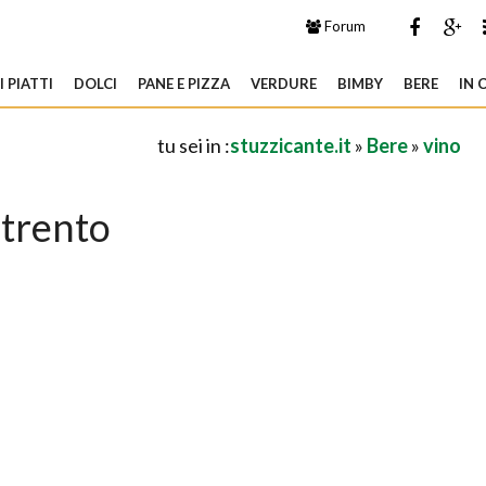
Forum
 PIATTI
DOLCI
PANE E PIZZA
VERDURE
BIMBY
BERE
IN 
tu sei in :
stuzzicante.it
»
Bere
»
vino
trento