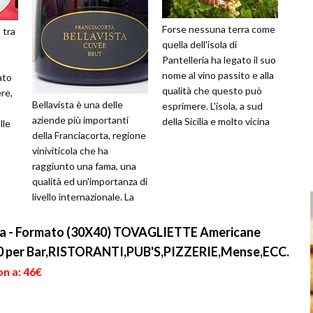
Forse nessuna terra come
 tra
quella dell'isola di
Pantelleria ha legato il suo
nome al vino passito e alla
lato
qualità che questo può
re,
Bellavista è una delle
esprimere. L'isola, a sud
aziende più importanti
della Sicilia e molto vicina
lle
della Franciacorta, regione
alla costa africana...
viniviticola che ha
raggiunto una fama, una
qualità ed un'importanza di
livello internazionale. La
Franciacorta si sta
ponendo...
 - Formato (30X40) TOVAGLIETTE Americane
per Bar,RISTORANTI,PUB'S,PIZZERIE,Mense,ECC.
on a: 46€