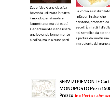
L'aperitivo è una classica
La vodka è un distillato
bevanda utilizzata in tutto
i più puri in alcol che
il mondo per stimolare
esistono, prodotto da
l'appetito prima dei pasti.
secoli. È infatti il distil
Generalmente viene usata
più semplice da ottene
una bevanda leggermente
a partire dal moltissimi
alcolica, ma in alcune parti
ingredienti, dal grano a
del mondo, Stati...
patate. Genera...
SERVIZI PIEMONTE Carta
MONOPOSTO Pezzi 1500 
Prezzo:
in offerta su Amaz