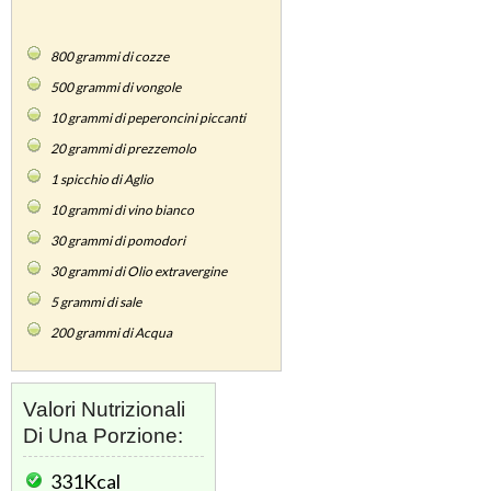
800
grammi di cozze
500
grammi di vongole
10
grammi di peperoncini piccanti
20
grammi di prezzemolo
1
spicchio di Aglio
10
grammi di vino bianco
30
grammi di pomodori
30
grammi di Olio extravergine
5
grammi di sale
200
grammi di Acqua
Valori Nutrizionali
Di Una Porzione:
331Kcal