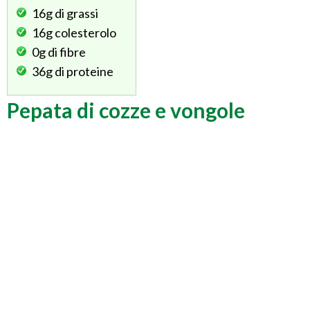
16g
di grassi
16g
colesterolo
0g
di fibre
36g
di proteine
Pepata di cozze e vongole