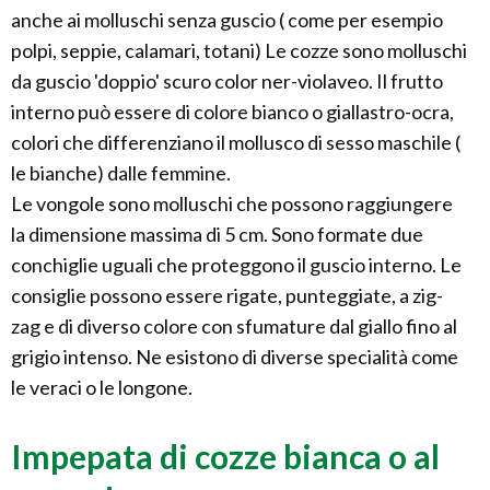
anche ai molluschi senza guscio ( come per esempio
polpi, seppie, calamari, totani) Le cozze sono molluschi
da guscio 'doppio' scuro color ner-violaveo. Il frutto
interno può essere di colore bianco o giallastro-ocra,
colori che differenziano il mollusco di sesso maschile (
le bianche) dalle femmine.
Le vongole sono molluschi che possono raggiungere
la dimensione massima di 5 cm. Sono formate due
conchiglie uguali che proteggono il guscio interno. Le
consiglie possono essere rigate, punteggiate, a zig-
zag e di diverso colore con sfumature dal giallo fino al
grigio intenso. Ne esistono di diverse specialità come
le veraci o le longone.
Impepata di cozze bianca o al