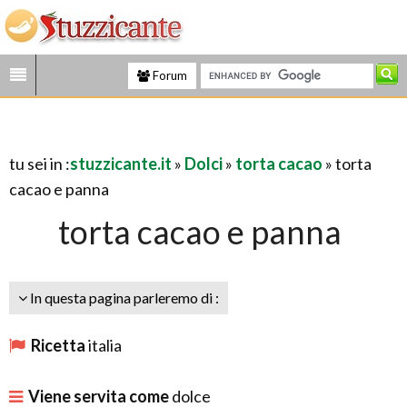
Forum
tu sei in :
stuzzicante.it
»
Dolci
»
torta cacao
» torta
cacao e panna
torta cacao e panna
In questa pagina parleremo di :
Ricetta
italia
Viene servita come
dolce