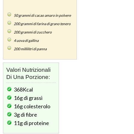
50
grammi di cacao amaro in polvere
200
grammi di farina di grano tenero
200
grammi di zucchero
4
uova di gallina
200
millilitri di panna
Valori Nutrizionali
Di Una Porzione:
368Kcal
16g
di grassi
16g
colesterolo
3g
di fibre
11g
di proteine