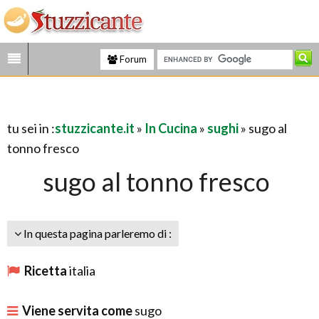
Forum
tu sei in :
stuzzicante.it
»
In Cucina
»
sughi
» sugo al
tonno fresco
sugo al tonno fresco
In questa pagina parleremo di :
Ricetta
italia
Viene servita come
sugo