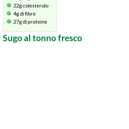
22g
colesterolo
4g
di fibre
27g
di proteine
Sugo al tonno fresco