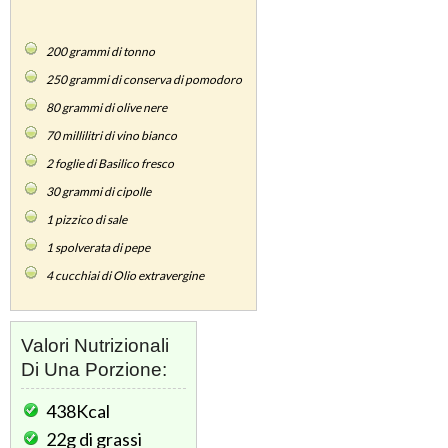
200
grammi di tonno
250
grammi di conserva di pomodoro
80
grammi di olive nere
70
millilitri di vino bianco
2
foglie di Basilico fresco
30
grammi di cipolle
1
pizzico di sale
1
spolverata di pepe
4
cucchiai di Olio extravergine
Valori Nutrizionali
Di Una Porzione:
438Kcal
22g
di grassi