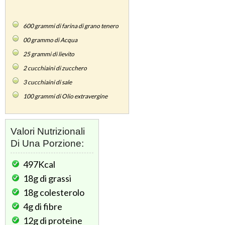
600
grammi di farina di grano tenero
00
grammo di Acqua
25
grammi di lievito
2
cucchiaini di zucchero
3
cucchiaini di sale
100
grammi di Olio extravergine
Valori Nutrizionali
Di Una Porzione:
497Kcal
18g
di grassi
18g
colesterolo
4g
di fibre
12g
di proteine