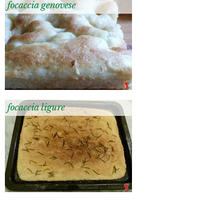
focaccia genovese
focaccia ligure