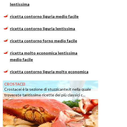
lentissima
ricetta contorno liguria medio facile
ricetta contorno liguria lentissima
ricetta contorno forno medio facile
ricetta molto economica lentissima
medio facile
ricetta contorno liguria molto economica
CROSTACEI
Crostacei è la sezione di stuzzicante.it nella quale
troverete tantissime ricette dei più classici c...