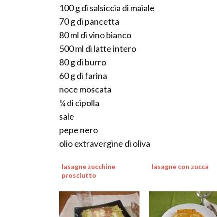
100 g di salsiccia di maiale
70 g di pancetta
80 ml di vino bianco
500 ml di latte intero
80 g di burro
60 g di farina
noce moscata
¼ di cipolla
sale
pepe nero
olio extravergine di oliva
lasagne zucchine
lasagne con zucca
prosciutto