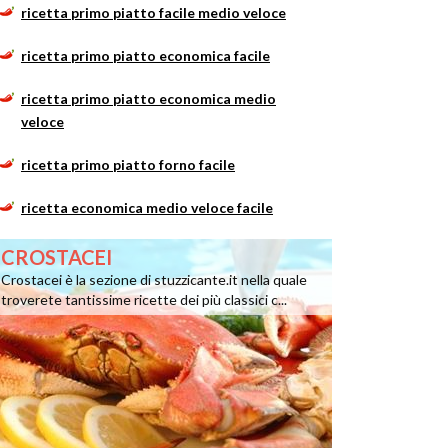
ricetta primo piatto facile medio veloce
ricetta primo piatto economica facile
ricetta primo piatto economica medio
veloce
ricetta primo piatto forno facile
ricetta economica medio veloce facile
CROSTACEI
Crostacei è la sezione di stuzzicante.it nella quale
troverete tantissime ricette dei più classici c...