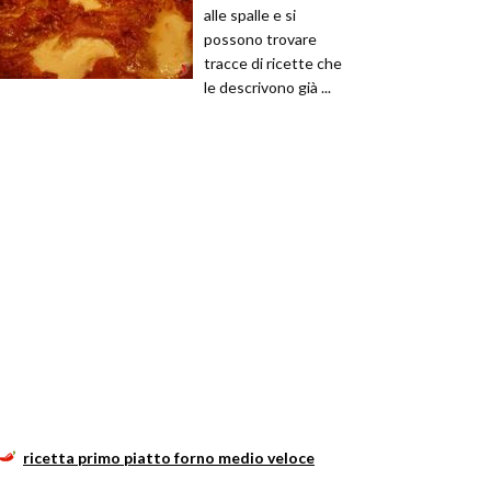
alle spalle e si
possono trovare
tracce di ricette che
le descrivono già ...
ricetta primo piatto forno medio veloce