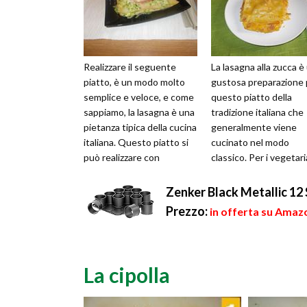
Realizzare il seguente
La lasagna alla zucca è
piatto, è un modo molto
gustosa preparazione 
semplice e veloce, e come
questo piatto della
sappiamo, la lasagna è una
tradizione italiana che
pietanza tipica della cucina
generalmente viene
italiana. Questo piatto si
cucinato nel modo
può realizzare con
classico. Per i vegetari
l'aggiunta di moltissimi ...
si può evitare la morta
come ingr...
Zenker Black Metallic 12
Prezzo:
in offerta su Amazo
La cipolla