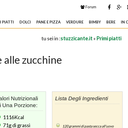
Forum
 PIATTI
DOLCI
PANE E PIZZA
VERDURE
BIMBY
BERE
IN 
tu sei in :
stuzzicante.it
»
Primi piatti
 alle zucchine
alori Nutrizionali
Lista Degli Ingredienti
i Una Porzione:
1116Kcal
71g
di grassi
120
grammi di pasta secca all'uovo