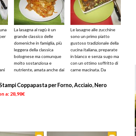
 una
La lasagna al ragù è un
Le lasagne alle zucchine
per
grande classico delle
sono un primo piatto
domeniche in famiglia, più
gustoso tradizionale della
leggera della classica
cucina italiana, preparate
bolognese ma comunque
in bianco e senza sugo ma
molto sostanziosa e
con un ottimo soffritto di
ani
nutriente, amata anche dai
carne macinata. Da
della
bambini. La sua
provare in qualsiasi
realizzazione è abb...
occasio...
 Stampi Coppapasta per Forno, Acciaio, Nero
n a: 28,98€