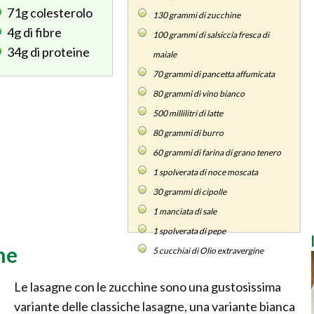
71g
colesterolo
130
grammi di zucchine
4g
di fibre
100
grammi di salsiccia fresca di
34g
di proteine
maiale
70
grammi di pancetta affumicata
80
grammi di vino bianco
500
millilitri di latte
80
grammi di burro
60
grammi di farina di grano tenero
1
spolverata di noce moscata
30
grammi di cipolle
1
manciata di sale
1
spolverata di pepe
ne
5
cucchiai di Olio extravergine
Le lasagne con le zucchine sono una gustosissima
variante delle classiche lasagne, una variante bianca