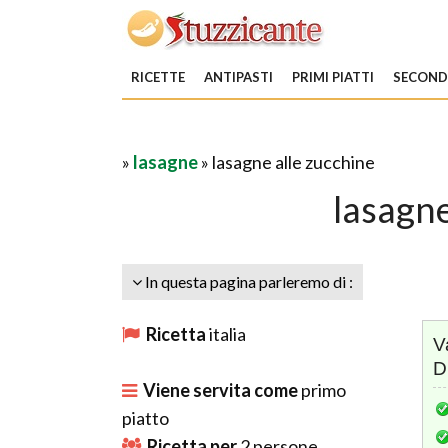
RICETTE
ANTIPASTI
PRIMI PIATTI
SECONDI
»
lasagne
» lasagne alle zucchine
lasagne
In questa pagina parleremo di :
Ricetta
italia
V
D
Viene servita come
primo
piatto
Ricetta per
2
persone