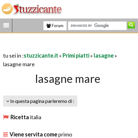
Forum
tu sei in :
stuzzicante.it
»
Primi piatti
»
lasagne
»
lasagne mare
lasagne mare
In questa pagina parleremo di :
Ricetta
italia
Viene servita come
primo