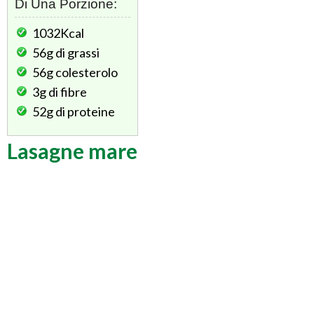
Di Una Porzione:
1032Kcal
56g
di grassi
56g
colesterolo
3g
di fibre
52g
di proteine
Lasagne mare