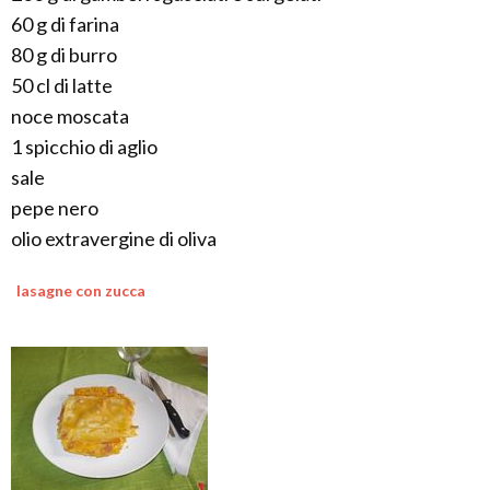
60 g di farina
80 g di burro
50 cl di latte
noce moscata
1 spicchio di aglio
sale
pepe nero
olio extravergine di oliva
lasagne con zucca