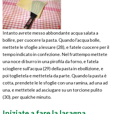
Intanto avrete messo abbondante acqua salata a
bollire, per cuocere la pasta. Quando l'acqua bolle,
mettete le sfoglie a lessare (28), e fatele cuocere per il
tempo indicato in confezione. Nel frattempo mettete
una noce di burro in una pirofila da forno, e fatela
sciogliere sull'acqua (29) della pasta in ebollizione, e
poi toglietela e mettetela da parte. Quando la pasta è
cotta, prendete le le sfoglie con una ramina, ad una ad
una, e mettetele ad asciugare su un torcione pulito
(30), per qualche minuto.
Iniziate a fare la lasagna