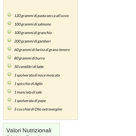
120
grammi di pasta secca all'uovo
100
grammi di salmone
100
grammi di granchio
200
grammi di gamberi
60
grammi di farina di grano tenero
80
grammi di burro
50
centilitri di latte
1
spolverata di noce moscata
1
spicchio di Aglio
1
manciata di sale
1
spolverata di pepe
5
cucchiai di Olio extravergine
Valori Nutrizionali