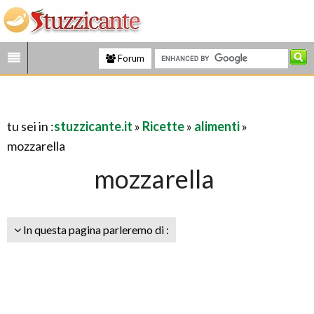
Forum
tu sei in :
stuzzicante.it
»
Ricette
»
alimenti
»
mozzarella
mozzarella
In questa pagina parleremo di :