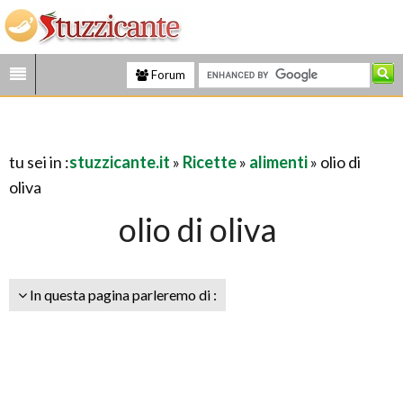
Forum
tu sei in :
stuzzicante.it
»
Ricette
»
alimenti
» olio di
oliva
olio di oliva
In questa pagina parleremo di :