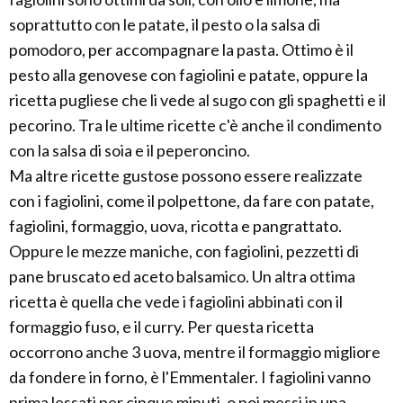
soprattutto con le patate, il pesto o la salsa di
pomodoro, per accompagnare la pasta. Ottimo è il
pesto alla genovese con fagiolini e patate, oppure la
ricetta pugliese che li vede al sugo con gli spaghetti e il
pecorino. Tra le ultime ricette c'è anche il condimento
con la salsa di soia e il peperoncino.
Ma altre ricette gustose possono essere realizzate
con i fagiolini, come il polpettone, da fare con patate,
fagiolini, formaggio, uova, ricotta e pangrattato.
Oppure le mezze maniche, con fagiolini, pezzetti di
pane bruscato ed aceto balsamico. Un altra ottima
ricetta è quella che vede i fagiolini abbinati con il
formaggio fuso, e il curry. Per questa ricetta
occorrono anche 3 uova, mentre il formaggio migliore
da fondere in forno, è l'Emmentaler. I fagiolini vanno
prima lessati per cinque minuti, o poi messi in una