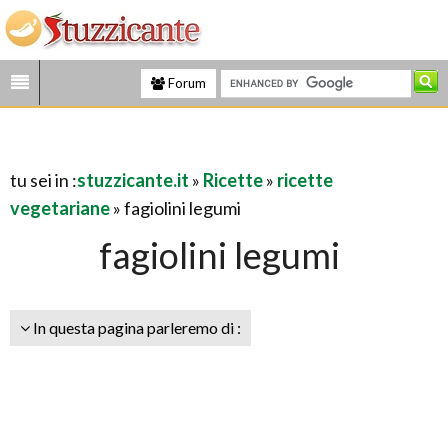
Forum
tu sei in :
stuzzicante.it
»
Ricette
»
ricette
vegetariane
» fagiolini legumi
fagiolini legumi
In questa pagina parleremo di :