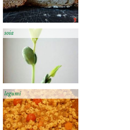
soia
legumi