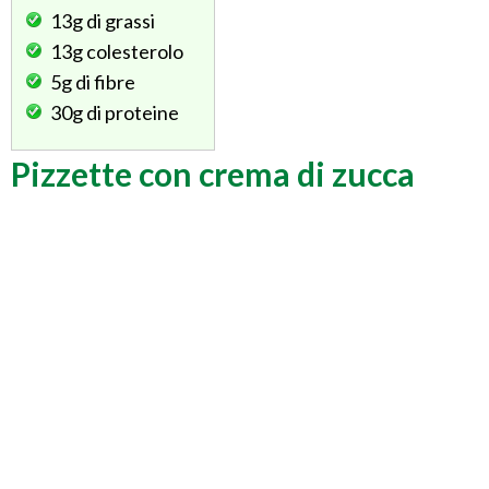
13g
di grassi
13g
colesterolo
5g
di fibre
30g
di proteine
Pizzette con crema di zucca