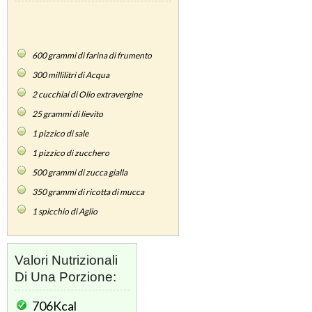
600
grammi di farina di frumento
300
millilitri di Acqua
2
cucchiai di Olio extravergine
25
grammi di lievito
1
pizzico di sale
1
pizzico di zucchero
500
grammi di zucca gialla
350
grammi di ricotta di mucca
1
spicchio di Aglio
Valori Nutrizionali
Di Una Porzione:
706Kcal