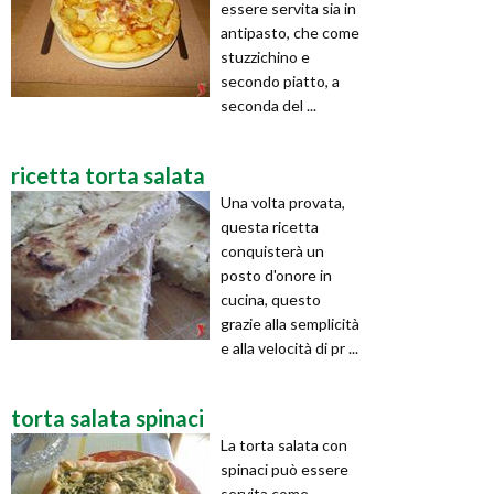
essere servita sia in
antipasto, che come
stuzzichino e
secondo piatto, a
seconda del ...
ricetta torta salata
Una volta provata,
questa ricetta
conquisterà un
posto d'onore in
cucina, questo
grazie alla semplicità
e alla velocità di pr ...
torta salata spinaci
La torta salata con
spinaci può essere
servita come