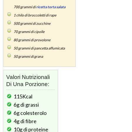
700 grammi di
ricetta torta salata
1
chilo di broccoletti di rape
500
grammi di zucchine
70
grammi di cipolle
80
grammi di provolone
50
grammi di pancetta affumicata
50
grammi di grana
Valori Nutrizionali
Di Una Porzione:
115Kcal
6g
di grassi
6g
colesterolo
4g
di fibre
10g
di proteine