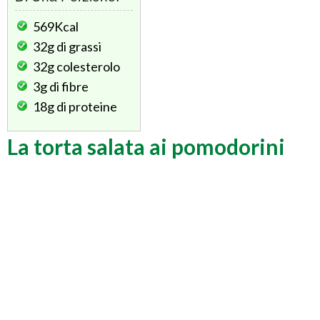
569Kcal
32g
di grassi
32g
colesterolo
3g
di fibre
18g
di proteine
La torta salata ai pomodorini