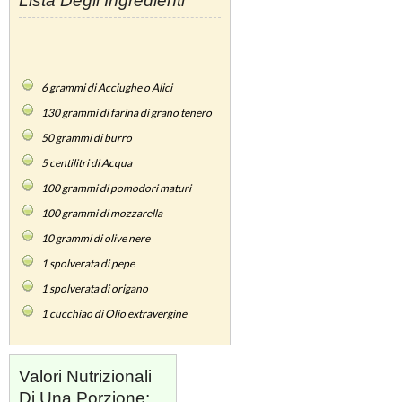
Lista Degli Ingredienti
6
grammi di Acciughe o Alici
130
grammi di farina di grano tenero
50
grammi di burro
5
centilitri di Acqua
100
grammi di pomodori maturi
100
grammi di mozzarella
10
grammi di olive nere
1
spolverata di pepe
1
spolverata di origano
1
cucchiao di Olio extravergine
Valori Nutrizionali
Di Una Porzione: