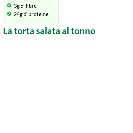
3g
di fibre
24g
di proteine
La torta salata al tonno