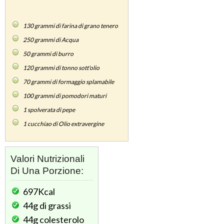
130
grammi di farina di grano tenero
250
grammi di Acqua
50
grammi di burro
120
grammi di tonno sott'olio
70
grammi di formaggio splamabile
100
grammi di pomodori maturi
1
spolverata di pepe
1
cucchiao di Olio extravergine
Valori Nutrizionali
Di Una Porzione:
697Kcal
44g
di grassi
44g
colesterolo