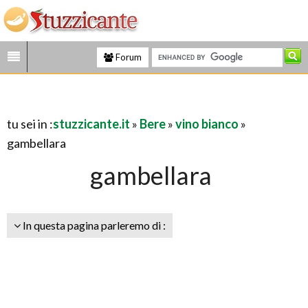
Forum
tu sei in :
stuzzicante.it
»
Bere
»
vino bianco
»
gambellara
gambellara
In questa pagina parleremo di :