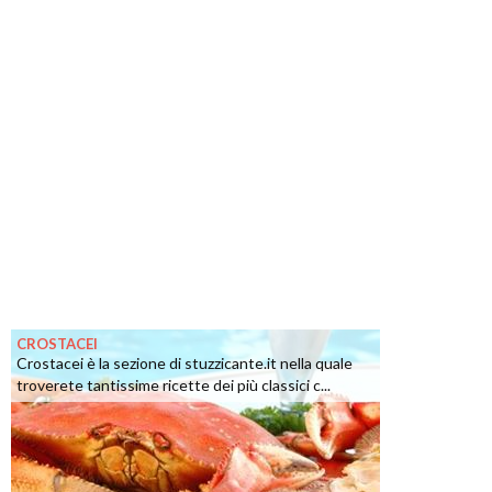
CROSTACEI
Crostacei è la sezione di stuzzicante.it nella quale
troverete tantissime ricette dei più classici c...