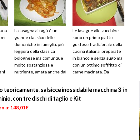
 una
La lasagna al ragù è un
Le lasagne alle zucchine
per
grande classico delle
sono un primo piatto
domeniche in famiglia, più
gustoso tradizionale della
leggera della classica
cucina italiana, preparate
bolognese ma comunque
in bianco e senza sugo ma
molto sostanziosa e
con un ottimo soffritto di
ani
nutriente, amata anche dai
carne macinata. Da
della
bambini. La sua
provare in qualsiasi
realizzazione è abb...
occasio...
o teoricamente, salsicce inossidabile macchina 3-in-
io, con tre dischi di taglio e Kit
on a: 148,01€