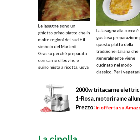
Le lasagne sono un
La lasagna alla zucca è
ghiotto primo piatto che in
gustosa preparazione 
molte regioni del sud è il
questo piatto della
simbolo del Martedì
tradizione italiana che
Grasso perchè preparata
generalmente viene
con carne di bovino e
cucinato nel modo
suino mista a ricotta, uova
classico. Per i vegetari
sode, salame, mozzarella e
si può evitare la morta
pisel...
come ingr...
2000w tritacarne elettric
1-Rosa, motori rame allumin
Prezzo:
in offerta su Amaz
La cipolla