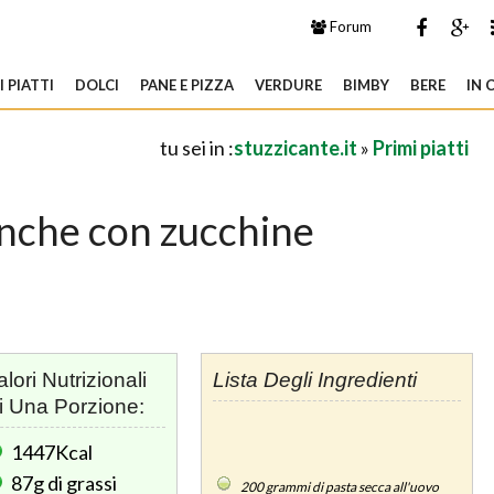
Forum
 PIATTI
DOLCI
PANE E PIZZA
VERDURE
BIMBY
BERE
IN 
tu sei in :
stuzzicante.it
»
Primi piatti
anche con zucchine
alori Nutrizionali
Lista Degli Ingredienti
i Una Porzione:
1447Kcal
87g
di grassi
200
grammi di pasta secca all'uovo