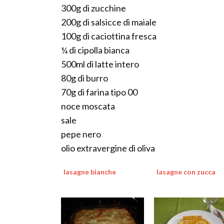
300g di zucchine
200g di salsicce di maiale
100g di caciottina fresca
¼ di cipolla bianca
500ml di latte intero
80g di burro
70g di farina tipo 00
noce moscata
sale
pepe nero
olio extravergine di oliva
lasagne bianche
lasagne con zucca