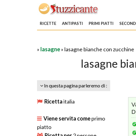
RICETTE
ANTIPASTI
PRIMI PIATTI
SECONDI
»
lasagne
» lasagne bianche con zucchine
lasagne bi
In questa pagina parleremo di :
Ricetta
italia
V
D
Viene servita come
primo
piatto
Ricetta per
2
persone