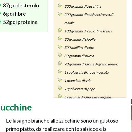
87g
colesterolo
300
grammi di zucchine
6g
di fibre
200
grammi di salsiccia fresca di
52g
di proteine
maiale
100
grammi di caciottina fresca
30
grammi di cipolle
500
millilitri di latte
80
grammi di burro
70
grammi di farina di grano tenero
1
spolverata di noce moscata
1
manciata di sale
1
spolverata di pepe
5
cucchiai di Olio extravergine
zucchine
Le lasagne bianche alle zucchine sono un gustoso
primo piatto, da realizzare con le salsicce e la