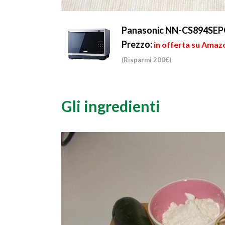
Panasonic NN-CS894SEPG 
Prezzo:
in offerta su Amaz
(Risparmi 200€)
Gli ingredienti