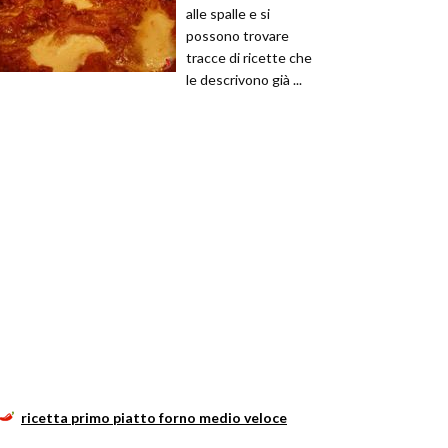
alle spalle e si
possono trovare
tracce di ricette che
le descrivono già ...
ricetta primo piatto forno medio veloce