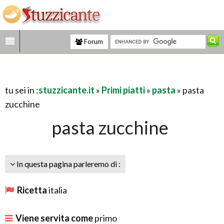
Forum
tu sei in :
stuzzicante.it
»
Primi piatti
»
pasta
» pasta
zucchine
pasta zucchine
In questa pagina parleremo di :
Ricetta
italia
Viene servita come
primo