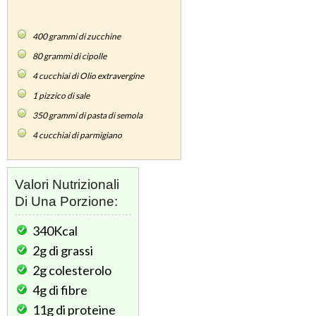
400
grammi di zucchine
80
grammi di cipolle
4
cucchiai di Olio extravergine
1
pizzico di sale
350
grammi di pasta di semola
4
cucchiai di parmigiano
Valori Nutrizionali
Di Una Porzione:
340Kcal
2g
di grassi
2g
colesterolo
4g
di fibre
11g
di proteine