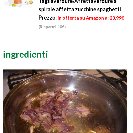
Tagliaverdure/Affettaverdure a
spirale affetta zucchine spaghetti
Prezzo:
in offerta su Amazon a: 23,99€
(Risparmi 40€)
ingredienti