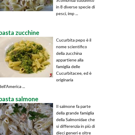
Scombrida suddiviso
in 8 diverse specie di
pesci, imp ...
pasta zucchine
Cucurbita pepo è il
nome scientifico
della zucchina
appartiene alla
famiglia delle
Cucurbitacee, ed è
originaria
dell'America ...
pasta salmone
Il salmone fa parte
della grande famiglia
della Salmonidae che
si differenzia in più di
dieci generi e oltre