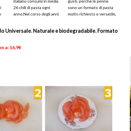
italiano consumi in media
gusti, perchè le penne
i
26 chili di pasta ogni
sono un formato di pasta
n
anno.Nel corso degli anni
molto richiesto e versatile,
in realtà il consumo era
grazie al fatto di esse
calato...
vuote...
o Universale. Naturale e biodegradabile. Formato
n a: 16,9€