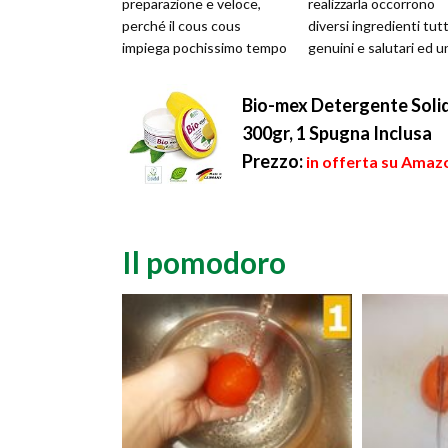
preparazione e veloce,
realizzarla occorrono
perché il cous cous
diversi ingredienti tutt
impiega pochissimo tempo
genuini e salutari ed u
nella cottura. Potete
tempo di cottura de...
servirlo in tavol...
Bio-mex Detergente Solid
300gr, 1 Spugna Inclusa
Prezzo:
in offerta su Amazo
Il pomodoro