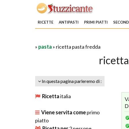
RICETTE
ANTIPASTI
PRIMI PIATTI
SECONDI
»
pasta
» ricetta pasta fredda
ricett
In questa pagina parleremo di :
Ricetta
italia
V
D
Viene servita come
primo
piatto
Ricetta per
2
persone