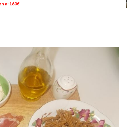
on a: 160€