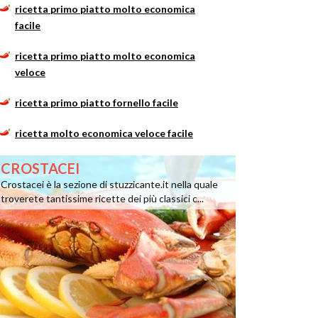
ricetta primo piatto molto economica
facile
ricetta primo piatto molto economica
veloce
ricetta primo piatto fornello facile
ricetta molto economica veloce facile
CROSTACEI
Crostacei è la sezione di stuzzicante.it nella quale
troverete tantissime ricette dei più classici c...