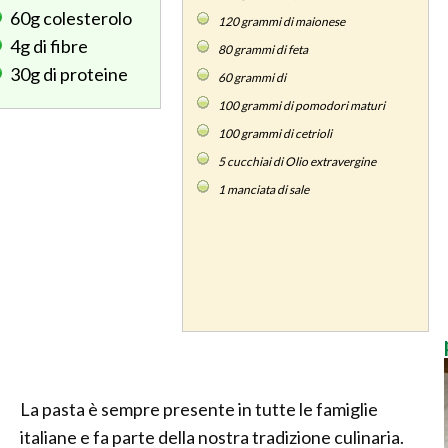
60g
colesterolo
120
grammi di maionese
4g
di fibre
80
grammi di feta
30g
di proteine
60
grammi di
100
grammi di pomodori maturi
100
grammi di cetrioli
5
cucchiai di Olio extravergine
1
manciata di sale
La pasta è sempre presente in tutte le famiglie
italiane e fa parte della nostra tradizione culinaria.