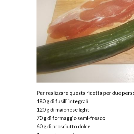
Per realizzare questa ricetta per due perso
180 g di fusilli integrali
120 g di maionese light
70 g di formaggio semi-fresco
60 g di prosciutto dolce