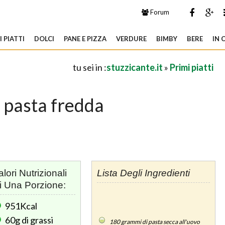
Forum
 PIATTI
DOLCI
PANE E PIZZA
VERDURE
BIMBY
BERE
IN 
tu sei in :
stuzzicante.it
»
Primi piatti
a pasta fredda
alori Nutrizionali
Lista Degli Ingredienti
i Una Porzione:
951Kcal
60g
di grassi
180
grammi di pasta secca all'uovo