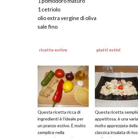
1 pomodoro maturo
1 cetriolo
olio extra vergine di oliva
sale fino
ricette estive
piatti estivi
Questa ricetta ricca di
Questa ricetta sempli
ingredienti è l'ideale per
appetitosa, è una vari
un pranzo estivo. È molto
molto apprezzata della
semplice nella
classica insalata di ris