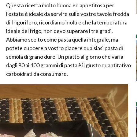
Questa ricetta molto buona ed appetitosa per
l'estate è ideale da servire sulle vostre tavole fredda
di frigorifero, ricordiamo inoltre che la temperatura
ideale del frigo, non devo superare i tre gradi.
Abbiamo scelto come pasta quella integrale, ma
potete cuocere a vostro piacere qualsiasi pasta di
semola di grano duro. Un piatto al giorno che varia
dagli 80 ai 100 grammi di pasta è il giusto quantitativo
carboidrati da consumare.