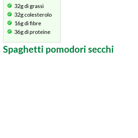
32g
di grassi
32g
colesterolo
16g
di fibre
36g
di proteine
Spaghetti pomodori secchi