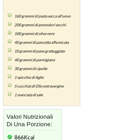
160
grammi di pasta secca all'uovo
200
grammi di pomodori secchi
100
grammi di olive nere
40
grammi di pancetta affumicata
10
grammi di pane grattuggiato
40
grammi di parmigiano
30
grammi di cipolle
1
spicchio di Aglio
5
cucchiai di Olio extravergine
1
manciata di sale
Valori Nutrizionali
Di Una Porzione:
866Kcal