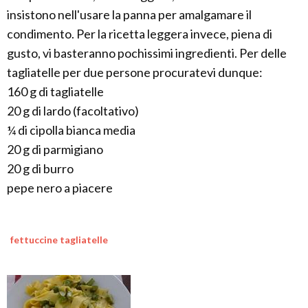
insistono nell'usare la panna per amalgamare il
condimento. Per la ricetta leggera invece, piena di
gusto, vi basteranno pochissimi ingredienti. Per delle
tagliatelle per due persone procuratevi dunque:
160 g di tagliatelle
20 g di lardo (facoltativo)
¼ di cipolla bianca media
20 g di parmigiano
20 g di burro
pepe nero a piacere
fettuccine tagliatelle