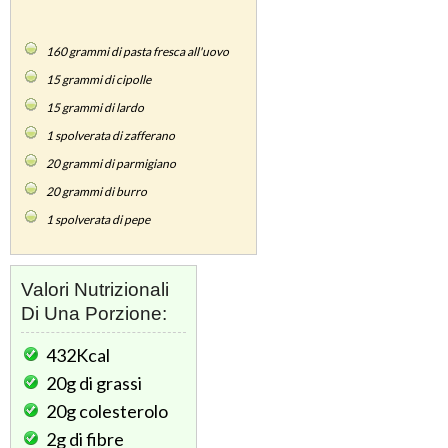
160
grammi di pasta fresca all'uovo
15
grammi di cipolle
15
grammi di lardo
1
spolverata di zafferano
20
grammi di parmigiano
20
grammi di burro
1
spolverata di pepe
Valori Nutrizionali
Di Una Porzione:
432Kcal
20g
di grassi
20g
colesterolo
2g
di fibre