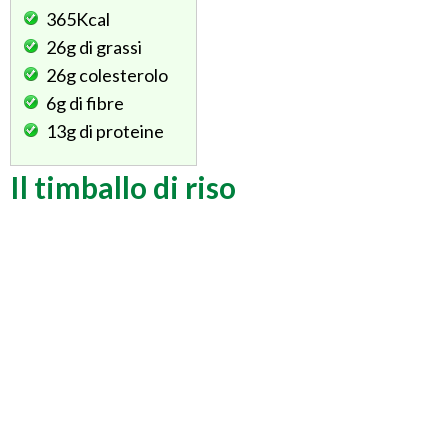
365Kcal
26g
di grassi
26g
colesterolo
6g
di fibre
13g
di proteine
Il timballo di riso