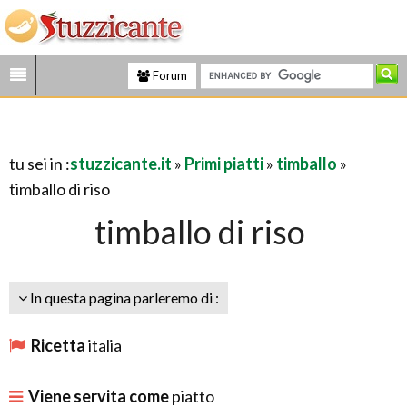
Forum
tu sei in :
stuzzicante.it
»
Primi piatti
»
timballo
»
timballo di riso
timballo di riso
In questa pagina parleremo di :
Ricetta
italia
Viene servita come
piatto