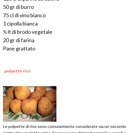
50 gr di burro
75 cl di vino bianco
1 cipolla bianca
½ lt di brodo vegetale
20 gr di farina
Pane grattato
polpette riso
Le polpette di riso sono comunemente considerate sia un secondo
piatto che un piatto unico. Spesso sono chiamati arancini o supplì e