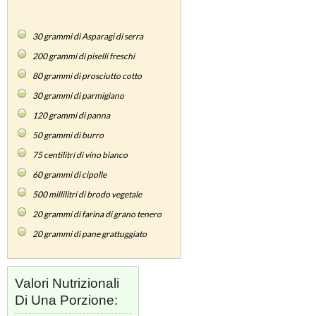
30
grammi di Asparagi di serra
200
grammi di piselli freschi
80
grammi di prosciutto cotto
30
grammi di parmigiano
120
grammi di panna
50
grammi di burro
75
centilitri di vino bianco
60
grammi di cipolle
500
millilitri di brodo vegetale
20
grammi di farina di grano tenero
20
grammi di pane grattuggiato
Valori Nutrizionali
Di Una Porzione: