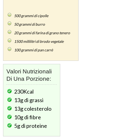
500
grammi di cipolle
50
grammi di burro
20
grammi di farina di grano tenero
1500
millilitri di brodo vegetale
100
grammi di pan carrè
Valori Nutrizionali
Di Una Porzione:
230Kcal
13g
di grassi
13g
colesterolo
10g
di fibre
5g
di proteine