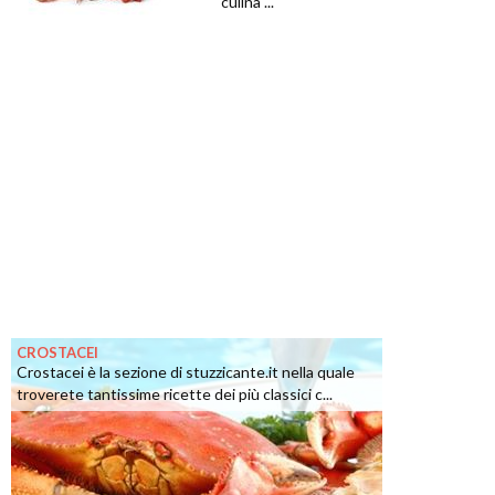
culina ...
CROSTACEI
Crostacei è la sezione di stuzzicante.it nella quale
troverete tantissime ricette dei più classici c...