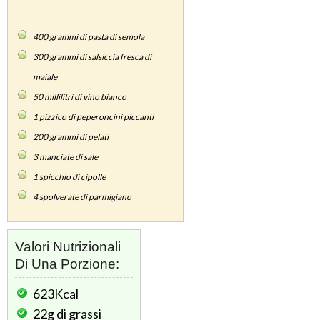
400
grammi di pasta di semola
300
grammi di salsiccia fresca di
maiale
50
millilitri di vino bianco
1
pizzico di peperoncini piccanti
200
grammi di pelati
3
manciate di sale
1
spicchio di cipolle
4
spolverate di parmigiano
Valori Nutrizionali
Di Una Porzione:
623Kcal
22g
di grassi