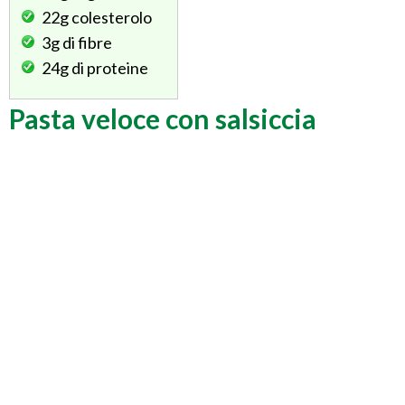
22g
colesterolo
3g
di fibre
24g
di proteine
Pasta veloce con salsiccia