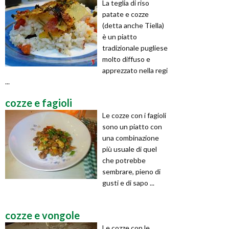
La teglia di riso
patate e cozze
(detta anche Tiella)
è un piatto
tradizionale pugliese
molto diffuso e
apprezzato nella regi
...
cozze e fagioli
Le cozze con i fagioli
sono un piatto con
una combinazione
più usuale di quel
che potrebbe
sembrare, pieno di
gusti e di sapo ...
cozze e vongole
Le cozze con le