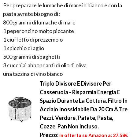
Per preparare le lumache di mare in bianco e con la
pasta avrete bisogno di :
800 grammi di lumache di mare
1 peperoncino molto piccante
1 ciuffetto di prezzemolo
1 spicchio di aglio
500 grammi di spaghetti
3 cucchiai abbondanti di olio di oliva
una tazzina di vino bianco
Triplo Divisore E Divisore Per
Casseruola - Risparmia Energia E
Spazio Durante La Cottura. Filtro In
Acciaio Inossidabile Da 20 Cm A Tre
Pezzi. Verdure, Patate, Pasta,
Cozze. Pan Non Incluso.
Prezzo:
in offerta su Amazon a: 27,58€