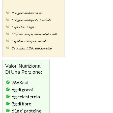
800
grammi di lumache
500
grammi di pasta di semola
1
spicchio di Aglio
10
grammi di peperoncini piccanti
1
spolverata di prezzemolo
3
cucchiai di Olio extravergine
Valori Nutrizionali
Di Una Porzione:
766Kcal
6g
di grassi
6g
colesterolo
3g
di fibre
61g
di proteine