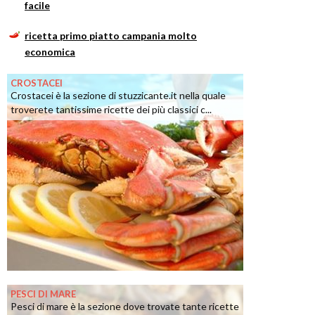
facile
ricetta primo piatto campania molto
economica
CROSTACEI
Crostacei è la sezione di stuzzicante.it nella quale
troverete tantissime ricette dei più classici c...
PESCI DI MARE
Pesci di mare è la sezione dove trovate tante ricette