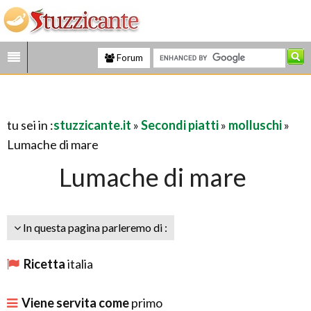
Forum
tu sei in :
stuzzicante.it
»
Secondi piatti
»
molluschi
»
Lumache di mare
Lumache di mare
In questa pagina parleremo di :
Ricetta
italia
Viene servita come
primo