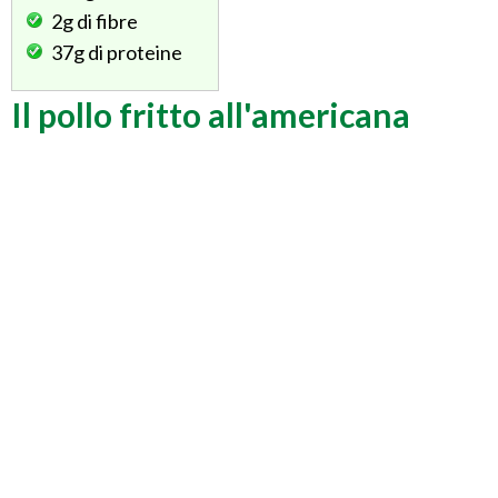
2g
di fibre
37g
di proteine
Il pollo fritto all'americana