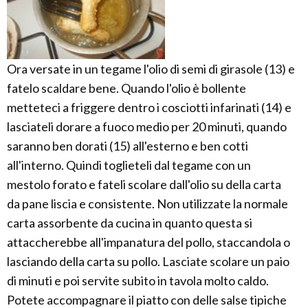
Ora versate in un tegame l'olio di semi di girasole (13) e
fatelo scaldare bene. Quando l'olio è bollente
metteteci a friggere dentro i cosciotti infarinati (14) e
lasciateli dorare a fuoco medio per 20 minuti, quando
saranno ben dorati (15) all'esterno e ben cotti
all'interno. Quindi toglieteli dal tegame con un
mestolo forato e fateli scolare dall'olio su della carta
da pane liscia e consistente. Non utilizzate la normale
carta assorbente da cucina in quanto questa si
attaccherebbe all'impanatura del pollo, staccandola o
lasciando della carta su pollo. Lasciate scolare un paio
di minuti e poi servite subito in tavola molto caldo.
Potete accompagnare il piatto con delle salse tipiche