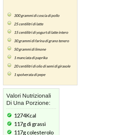
300
grammi di coscia di pollo
25
centilitri di latte
15
centilitri di yogurt di latte intero
30
grammi di farina di grano tenero
50
grammi di limone
1
manciata di paprika
20
centilitri di olio di semi di girasole
1
spolverata di pepe
Valori Nutrizionali
Di Una Porzione:
1274Kcal
117g
di grassi
117g
colesterolo