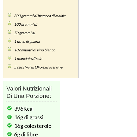
300
grammi di bistecca di maiale
100
grammi di
50
grammi di
1
uovo di gallina
10
centilitri di vino bianco
1
manciata di sale
5
cucchiai di Olio extravergine
Valori Nutrizionali
Di Una Porzione:
396Kcal
16g
di grassi
16g
colesterolo
6g
di fibre