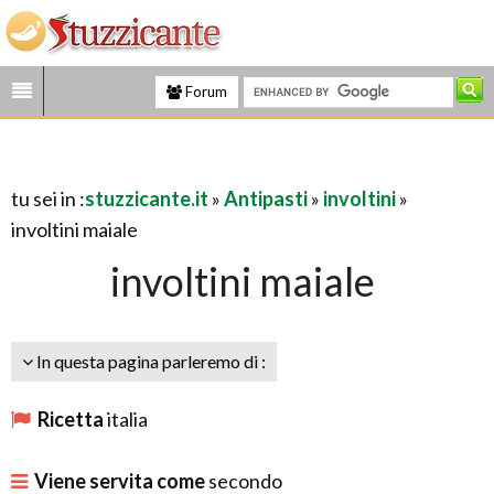
Forum
tu sei in :
stuzzicante.it
»
Antipasti
»
involtini
»
involtini maiale
involtini maiale
In questa pagina parleremo di :
Ricetta
italia
Viene servita come
secondo