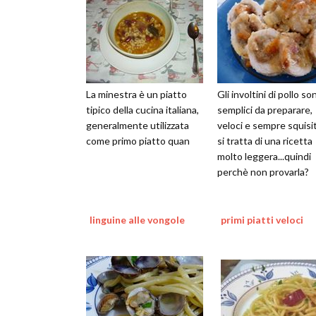
La minestra è un piatto
Gli involtini di pollo so
tipico della cucina italiana,
semplici da preparare,
generalmente utilizzata
veloci e sempre squisit
come primo piatto quan
si tratta di una ricetta
molto leggera...quindi
perchè non provarla?
linguine alle vongole
primi piatti veloci