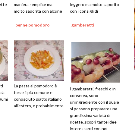
ette
maniera semplice ma
leggero ma molto saporito
molto saporita con alcune
con i consigli di
semplici mosse
stuzzicante.it
penne pomodoro
gamberetti
ti
La pasta al pomodoro è
I gamberetti, freschi o in
sia
forse il più comune e
conserva, sono
egumi
conosciuto piatto italiano
un'ingrediente con il quale
all'estero, e probabilmente
si possono preparare una
grandissima varietà di
ricette..scopri tante idee
interessanti con noi