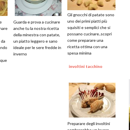
Gli gnocchi di patate sono
uno dei primi piatti più
e
Guarda e prova a cucinare
squisiti e semplici che si
inare
anche tu la nostra ricetta
possano cucinare..scopri
della minestra con patate,
come preparare una
i da
un piatto leggero e sano
ricetta ottima con una
ando
ideale per le sere fredde in
spesa minima
inverno
nque
involtini tacchino
Preparare degli involtini
sembrerebbe un lavoro