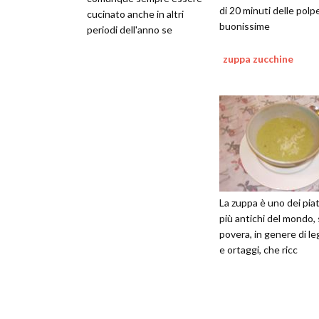
di 20 minuti delle polp
cucinato anche in altri
buonissime
periodi dell'anno se
abbiamo la materia prima
zuppa zucchine
La zuppa è uno dei piat
più antichi del mondo, 
povera, in genere di l
e ortaggi, che ricc