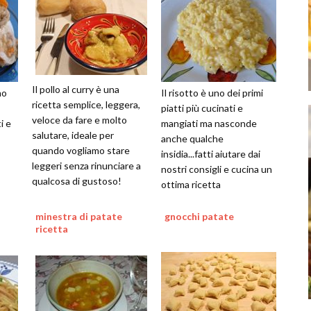
Il pollo al curry è una
no
Il risotto è uno dei primi
ricetta semplice, leggera,
piatti più cucinati e
veloce da fare e molto
i e
mangiati ma nasconde
salutare, ideale per
anche qualche
quando vogliamo stare
insidia...fatti aiutare dai
leggeri senza rinunciare a
nostri consigli e cucina un
qualcosa di gustoso!
ottima ricetta
minestra di patate
gnocchi patate
ricetta