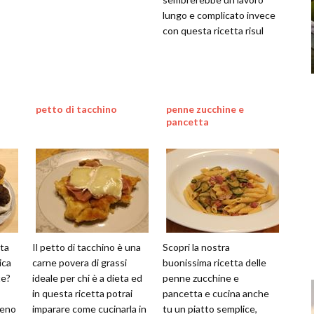
lungo e complicato invece
con questa ricetta risul
petto di tacchino
penne zucchine e
pancetta
tta
Il petto di tacchino è una
Scopri la nostra
ica
carne povera di grassi
buonissima ricetta delle
te?
ideale per chi è a dieta ed
penne zucchine e
in questa ricetta potrai
pancetta e cucina anche
meno
imparare come cucinarla in
tu un piatto semplice,