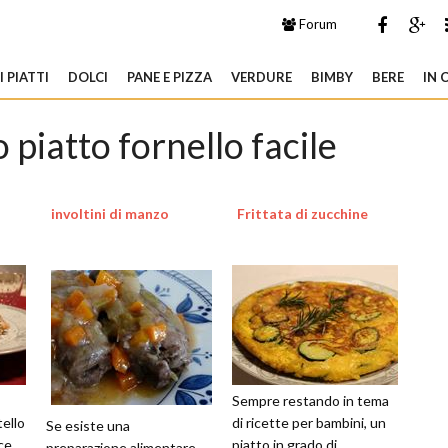
Forum
 PIATTI
DOLCI
PANE E PIZZA
VERDURE
BIMBY
BERE
IN 
 piatto fornello facile
involtini di manzo
Frittata di zucchine
Sempre restando in tema
tello
di ricette per bambini, un
Se esiste una
ce
piatto in grado di
preparazione alimentare