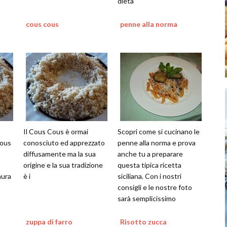
dieta
cous cous
penne alla norma
Il Cous Cous è ormai
Scopri come si cucinano le
cous
conosciuto ed apprezzato
penne alla norma e prova
diffusamente ma la sua
anche tu a preparare
origine e la sua tradizione
questa tipica ricetta
mura
è i
siciliana. Con i nostri
consigli e le nostre foto
sarà semplicissimo
zuppa di farro
Risotto zucca