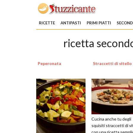
RICETTE
ANTIPASTI
PRIMI PIATTI
SECONDI
ricetta secondo
Peperonata
Straccetti di vitello
Cucina anche tu degli
squisiti straccetti di vi
con una ricetta sempli