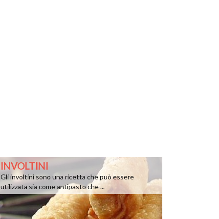
INVOLTINI
Gli involtini sono una ricetta che può essere
utilizzata sia come antipasto che ...