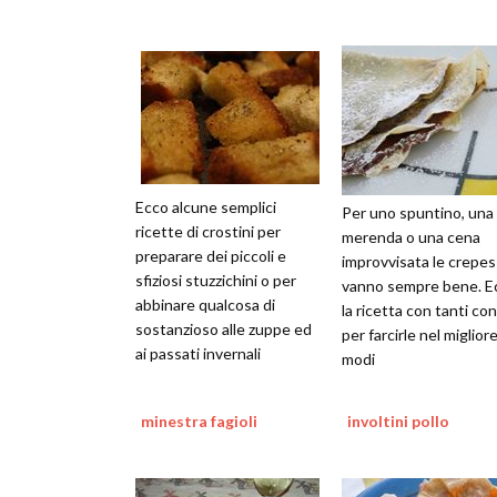
Ecco alcune semplici
Per uno spuntino, una
ricette di crostini per
merenda o una cena
preparare dei piccoli e
improvvisata le crepes
sfiziosi stuzzichini o per
vanno sempre bene. E
abbinare qualcosa di
la ricetta con tanti con
sostanzioso alle zuppe ed
per farcirle nel miglior
ai passati invernali
modi
minestra fagioli
involtini pollo