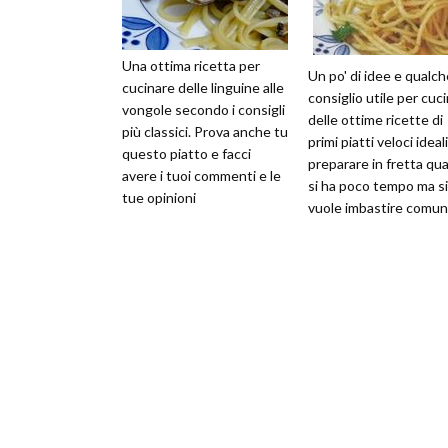
Una ottima ricetta per
Un po' di idee e qualch
cucinare delle linguine alle
consiglio utile per cuc
vongole secondo i consigli
delle ottime ricette di
più classici. Prova anche tu
primi piatti veloci ideal
questo piatto e facci
preparare in fretta qu
avere i tuoi commenti e le
si ha poco tempo ma si
tue opinioni
vuole imbastire comu
qualcosa di buono