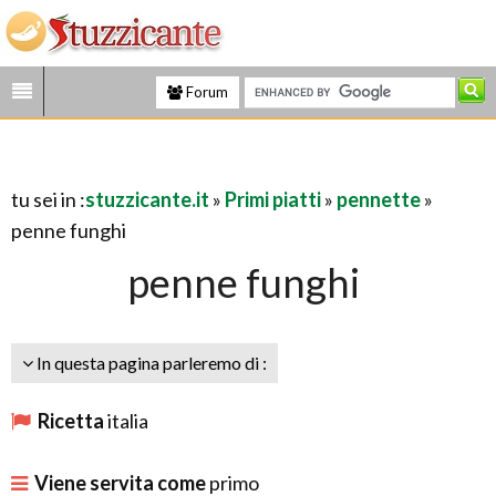
Forum
tu sei in :
stuzzicante.it
»
Primi piatti
»
pennette
»
penne funghi
penne funghi
In questa pagina parleremo di :
Ricetta
italia
Viene servita come
primo