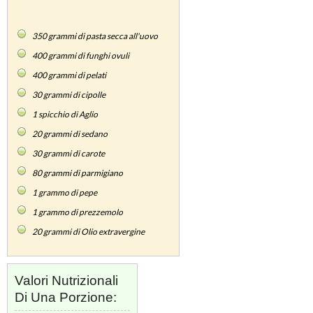
350
grammi di pasta secca all'uovo
400
grammi di funghi ovuli
400
grammi di pelati
30
grammi di cipolle
1
spicchio di Aglio
20
grammi di sedano
30
grammi di carote
80
grammi di parmigiano
1
grammo di pepe
1
grammo di prezzemolo
20
grammi di Olio extravergine
Valori Nutrizionali
Di Una Porzione: