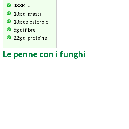
488Kcal
13g
di grassi
13g
colesterolo
6g
di fibre
22g
di proteine
Le penne con i funghi