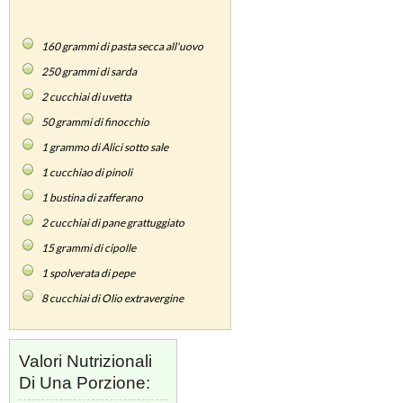
160
grammi di pasta secca all'uovo
250
grammi di sarda
2
cucchiai di uvetta
50
grammi di finocchio
1
grammo di Alici sotto sale
1
cucchiao di pinoli
1
bustina di zafferano
2
cucchiai di pane grattuggiato
15
grammi di cipolle
1
spolverata di pepe
8
cucchiai di Olio extravergine
Valori Nutrizionali
Di Una Porzione: