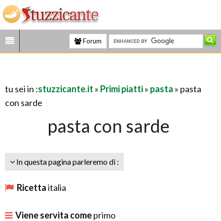
Forum
tu sei in :
stuzzicante.it
»
Primi piatti
»
pasta
» pasta
con sarde
pasta con sarde
In questa pagina parleremo di :
Ricetta
italia
Viene servita come
primo