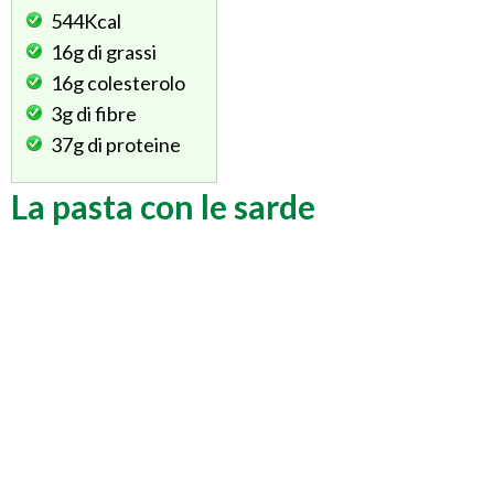
544Kcal
16g
di grassi
16g
colesterolo
3g
di fibre
37g
di proteine
La pasta con le sarde