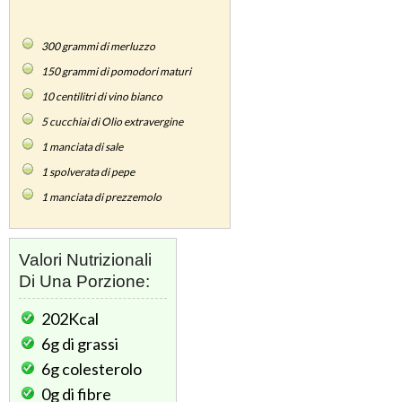
300
grammi di merluzzo
150
grammi di pomodori maturi
10
centilitri di vino bianco
5
cucchiai di Olio extravergine
1
manciata di sale
1
spolverata di pepe
1
manciata di prezzemolo
Valori Nutrizionali
Di Una Porzione:
202Kcal
6g
di grassi
6g
colesterolo
0g
di fibre