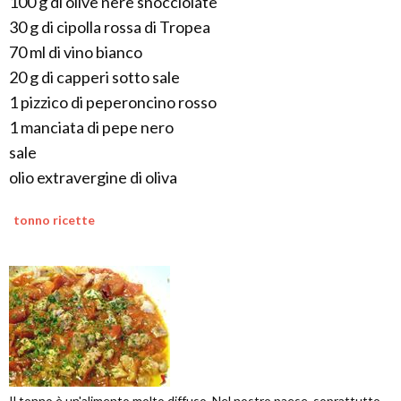
100 g di olive nere snocciolate
30 g di cipolla rossa di Tropea
70 ml di vino bianco
20 g di capperi sotto sale
1 pizzico di peperoncino rosso
1 manciata di pepe nero
sale
olio extravergine di oliva
tonno ricette
Il tonno è un'alimento molto diffuso. Nel nostro paese, soprattutto