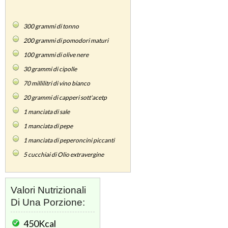
300
grammi di tonno
200
grammi di pomodori maturi
100
grammi di olive nere
30
grammi di cipolle
70
millilitri di vino bianco
20
grammi di capperi sott'acetp
1
manciata di sale
1
manciata di pepe
1
manciata di peperoncini piccanti
5
cucchiai di Olio extravergine
Valori Nutrizionali
Di Una Porzione:
450Kcal