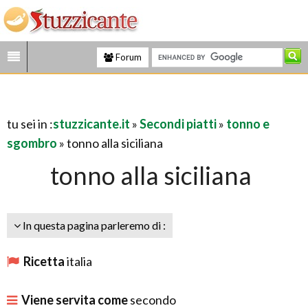
Forum
tu sei in :
stuzzicante.it
»
Secondi piatti
»
tonno e
sgombro
» tonno alla siciliana
tonno alla siciliana
In questa pagina parleremo di :
Ricetta
italia
Viene servita come
secondo