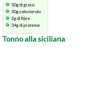
30g
di grassi
30g
colesterolo
2g
di fibre
34g
di proteine
Tonno alla siciliana